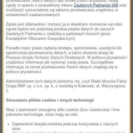
Wolałbym, żeby nie nazywać tego "gwiazdą". Jestem
przetwarzania Twoich danych bez konieczności uzyskania Twojej
zgody w oparciu o uzasadniony interes
Zaufanych Partnerów IAB
oraz
trochę zaskoczony, że w ogóle to zostało aż tak
możliwość sprzeciwienia się takiemu przetwarzaniu znajdziesz w
ustawieniach zaawansowanych.
zauważone i tak wydobyte.
Zgoda jest dobrowolna i możesz ją w dowolnym momencie wycofać,
zgoda będzie też podstawą przekazywania danych do naszych
Nie wierzę, że ksiądz jest zaskoczony.
Zaufanych Partnerów z siedzibą w państwach trzecich (poza
Europejskim Obszarem Gospodarczym).
Jestem, naprawdę, biorąc pod uwagę moje
Ponadto masz prawo żądania dostępu, sprostowania, usunięcia lub
ograniczenia przetwarzania danych, a także złożenia skargi do
doświadczenia, jeżeli chodzi o fanpage na
Prezesa Urzędu Ochrony Danych Osobowych. W polityce prywatności
znajdziesz informacje jak wykonać swoje prawa. Szczegółowe
Facebooku, bo o tym mówimy zasadniczo. Kiedy
informacje na temat przetwarzania Twoich danych znajdują się w
zostałem biskupem, prawie pięć lat temu, moi
polityce prywatności.
przyjaciele, bardzo dobrzy znajomi,
Administratorem tych danych jesteśmy my, czyli Radio Muzyka Fakty
Grupa RMF sp. z o.o. sp. k. z siedzibą w Krakowie, al. Waszyngtona
współpracownicy zaproponowali, że założą mi
1.
fanpage'a. Bo ja na Facebooku nie byłem i nie jestem
Stosowanie plików cookies i innych technologii
na prywatnym profilu.
Wraz z partnerami stosujemy pliki cookies (tzw. ciasteczka) i inne
pokrewne technologie, które mają na celu:
Ale to fascynacja nowymi mediami czy rodzaj
Zapewnienie bezpieczeństwa podczas korzystania z naszych
stron
ewangelizacji księdza biskupa?