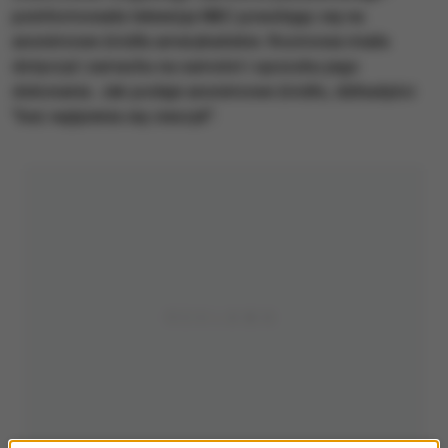
poinformowała telewizja NBC powołując się na
anonimowe źródła amerykańskie. Rozmowa miała
dotyczyć zamachu na samolot i sposobu jego
dokonania. Jak podaje anonimowe źródło, dżihadyści
"bez wątpienia się cieszyli".