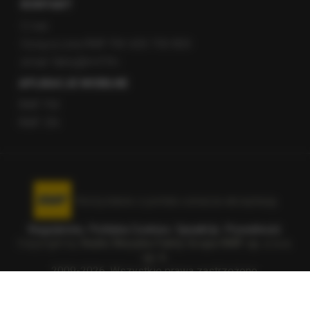
KONTAKT
O nas
Gorąca Linia RMF FM: 600 700 800
email: fakty@rmf.fm
APLIKACJE MOBILNE
RMF FM
RMF ON
Korzystanie z portalu oznacza akceptację
Regulaminu
.
Polityka Cookies
.
SpeakUp
.
Prywatność
.
Copyright by
Radio Muzyka Fakty Grupa RMF sp. z o.o.
sp. k.
2009-2026. Wszystkie prawa zastrzeżone.