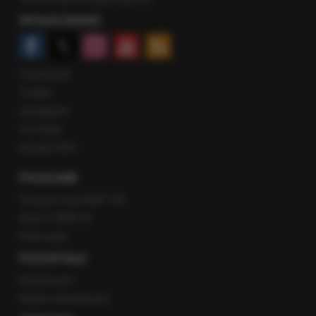
SPOŁECZNOŚĆ
Facebook
Twitter
Instagram
YouTube
Kanały RSS
POLECANE
Gorąca Linia RMF FM
Staż w RMF24
Patronaty
POZOSTAŁE
Newsroom
Radio internetowe