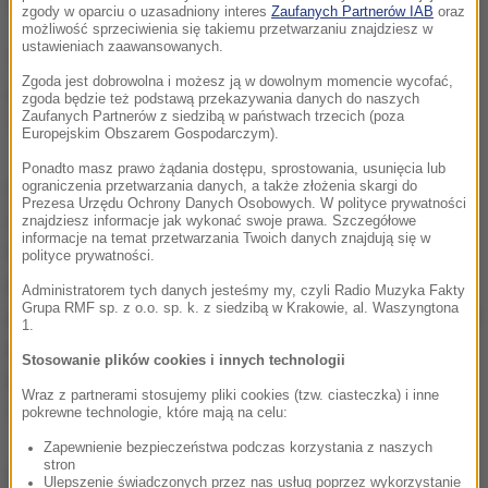
zgody w oparciu o uzasadniony interes
Zaufanych Partnerów IAB
oraz
możliwość sprzeciwienia się takiemu przetwarzaniu znajdziesz w
ustawieniach zaawansowanych.
"Oni bez wątpienia cieszyli się" - miało powiedzieć
Zgoda jest dobrowolna i możesz ją w dowolnym momencie wycofać,
anonimowe źródło cytowane w programie NBC
zgoda będzie też podstawą przekazywania danych do naszych
Zaufanych Partnerów z siedzibą w państwach trzecich (poza
"Nightly News".
Europejskim Obszarem Gospodarczym).
Ponadto masz prawo żądania dostępu, sprostowania, usunięcia lub
Lecący w ubiegłą sobotę z Szarm el-Szejk w Egipcie
ograniczenia przetwarzania danych, a także złożenia skargi do
Prezesa Urzędu Ochrony Danych Osobowych. W polityce prywatności
do Petersburga samolot Airbus A321 rosyjskiego
znajdziesz informacje jak wykonać swoje prawa. Szczegółowe
informacje na temat przetwarzania Twoich danych znajdują się w
towarzystwa Metrojet rozbił się na półwyspie Synaj
polityce prywatności.
po 24 minutach od startu. Nie ocalał nikt z 224
Administratorem tych danych jesteśmy my, czyli Radio Muzyka Fakty
Grupa RMF sp. z o.o. sp. k. z siedzibą w Krakowie, al. Waszyngtona
pasażerów i członków załogi. Dżihadyści z organizacji
1.
powiązanych z IS na Synaju zaraz po tragedii
Stosowanie plików cookies i innych technologii
przyznali się do zamachu. Moskwa traktowała to
Wraz z partnerami stosujemy pliki cookies (tzw. ciasteczka) i inne
oświadczenie sceptycznie.
pokrewne technologie, które mają na celu:
Zapewnienie bezpieczeństwa podczas korzystania z naszych
stron
Obecnie eksperci z krajów takich jak USA, Irlandia,
Ulepszenie świadczonych przez nas usług poprzez wykorzystanie