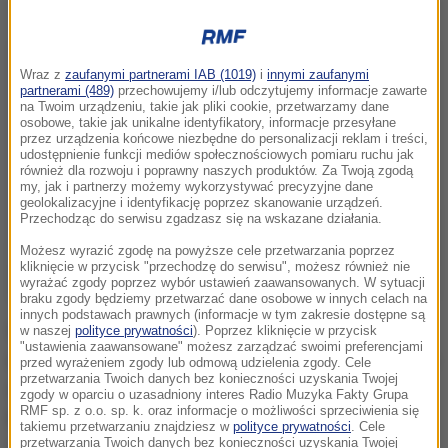
Wraz z
zaufanymi partnerami IAB (1019)
i
innymi zaufanymi
partnerami (489)
przechowujemy i/lub odczytujemy informacje zawarte
na Twoim urządzeniu, takie jak pliki cookie, przetwarzamy dane
osobowe, takie jak unikalne identyfikatory, informacje przesyłane
przez urządzenia końcowe niezbędne do personalizacji reklam i treści,
udostępnienie funkcji mediów społecznościowych pomiaru ruchu jak
również dla rozwoju i poprawny naszych produktów. Za Twoją zgodą
my, jak i partnerzy możemy wykorzystywać precyzyjne dane
geolokalizacyjne i identyfikację poprzez skanowanie urządzeń.
Przechodząc do serwisu zgadzasz się na wskazane działania.
Możesz wyrazić zgodę na powyższe cele przetwarzania poprzez
kliknięcie w przycisk "przechodzę do serwisu", możesz również nie
wyrażać zgody poprzez wybór ustawień zaawansowanych. W sytuacji
braku zgody będziemy przetwarzać dane osobowe w innych celach na
innych podstawach prawnych (informacje w tym zakresie dostępne są
Według NBC, wywiad USA miał ponadto przechwycić,
w naszej
polityce prywatności
). Poprzez kliknięcie w przycisk
"ustawienia zaawansowane" możesz zarządzać swoimi preferencjami
nadane przed katastrofą samolotu, ostrzeżenie grupy
przed wyrażeniem zgody lub odmową udzielenia zgody. Cele
przetwarzania Twoich danych bez konieczności uzyskania Twojej
działającej na Synaju i mającej powiązania z
zgody w oparciu o uzasadniony interes Radio Muzyka Fakty Grupa
RMF sp. z o.o. sp. k. oraz informacje o możliwości sprzeciwienia się
Państwem Islamskim przed "czymś wielkim", co ma
takiemu przetwarzaniu znajdziesz w
polityce prywatności
. Cele
przetwarzania Twoich danych bez konieczności uzyskania Twojej
się wydarzyć w tym rejonie.