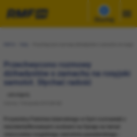
Słuchaj
RMF24
Fakty
Przechwycono rozmowy dżihadystów o zamachu na rosyjski 
Przechwycono rozmowy
dżihadystów o zamachu na rosyjski
samolot. Słychać radość
udostępnij
Sobota, 7 listopada 2015 (06:40)
Przywódcy Państwa Islamskiego w Syrii rozmawiali z
niezidentyfikowanymi osobami na Synaju na temat
zniszczenia rosyjskiego samolotu pasażerskiego -