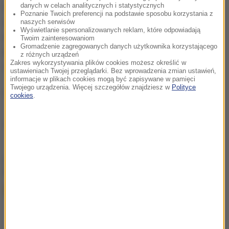
danych w celach analitycznych i statystycznych
Wielka Brytania i Holandia skłaniają się do wersji, że
Poznanie Twoich preferencji na podstawie sposobu korzystania z
na pokładzie samolotu mogło dojść do eksplozji
naszych serwisów
Wyświetlanie spersonalizowanych reklam, które odpowiadają
ładunku wybuchowego umieszczonego w luku
Twoim zainteresowaniom
Gromadzenie zagregowanych danych użytkownika korzystającego
bagażowym maszyny jeszcze na lotnisku w Szarm el-
z różnych urządzeń
Zakres wykorzystywania plików cookies możesz określić w
Szejk.
ustawieniach Twojej przeglądarki. Bez wprowadzenia zmian ustawień,
informacje w plikach cookies mogą być zapisywane w pamięci
Twojego urządzenia. Więcej szczegółów znajdziesz w
Polityce
(abs)
cookies
.
Źródło: PAP
chcesz widzieć więcej artykułów od RMF24?
dodaj w
Google