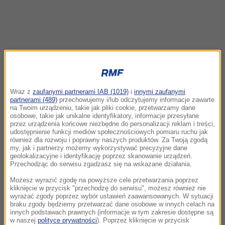
Wraz z
zaufanymi partnerami IAB (1019)
i
innymi zaufanymi
partnerami (489)
przechowujemy i/lub odczytujemy informacje zawarte
na Twoim urządzeniu, takie jak pliki cookie, przetwarzamy dane
osobowe, takie jak unikalne identyfikatory, informacje przesyłane
przez urządzenia końcowe niezbędne do personalizacji reklam i treści,
udostępnienie funkcji mediów społecznościowych pomiaru ruchu jak
również dla rozwoju i poprawny naszych produktów. Za Twoją zgodą
my, jak i partnerzy możemy wykorzystywać precyzyjne dane
geolokalizacyjne i identyfikację poprzez skanowanie urządzeń.
Przechodząc do serwisu zgadzasz się na wskazane działania.
Możesz wyrazić zgodę na powyższe cele przetwarzania poprzez
kliknięcie w przycisk "przechodzę do serwisu", możesz również nie
wyrażać zgody poprzez wybór ustawień zaawansowanych. W sytuacji
braku zgody będziemy przetwarzać dane osobowe w innych celach na
innych podstawach prawnych (informacje w tym zakresie dostępne są
w naszej
polityce prywatności
). Poprzez kliknięcie w przycisk