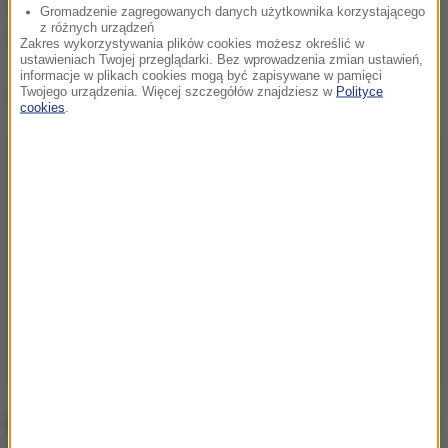
wszystkimi konsekwencjami prowadzącymi do
Gromadzenie zagregowanych danych użytkownika korzystającego
z różnych urządzeń
anarchii prawnej
- wskazał wicepremier.
Zakres wykorzystywania plików cookies możesz określić w
ustawieniach Twojej przeglądarki. Bez wprowadzenia zmian ustawień,
informacje w plikach cookies mogą być zapisywane w pamięci
Dalsza część artykułu pod materiałem video:
Twojego urządzenia. Więcej szczegółów znajdziesz w
Polityce
cookies
.
Grodzki: Zgromadzenie Narodowe w