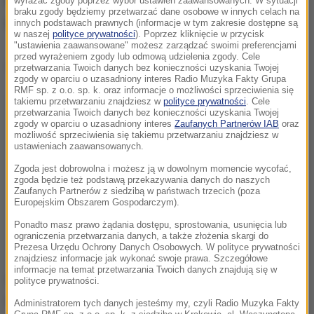
Urząd prezydenta obejmie 6
wyrażać zgody poprzez wybór ustawień zaawansowanych. W sytuacji
braku zgody będziemy przetwarzać dane osobowe w innych celach na
sierpnia
innych podstawach prawnych (informacje w tym zakresie dostępne są
w naszej
polityce prywatności
). Poprzez kliknięcie w przycisk
"ustawienia zaawansowane" możesz zarządzać swoimi preferencjami
przed wyrażeniem zgody lub odmową udzielenia zgody. Cele
Dalsza część artykułu pod materiałem video:
przetwarzania Twoich danych bez konieczności uzyskania Twojej
zgody w oparciu o uzasadniony interes Radio Muzyka Fakty Grupa
RMF sp. z o.o. sp. k. oraz informacje o możliwości sprzeciwienia się
takiemu przetwarzaniu znajdziesz w
polityce prywatności
. Cele
przetwarzania Twoich danych bez konieczności uzyskania Twojej
zgody w oparciu o uzasadniony interes
Zaufanych Partnerów IAB
oraz
możliwość sprzeciwienia się takiemu przetwarzaniu znajdziesz w
ustawieniach zaawansowanych.
Zgoda jest dobrowolna i możesz ją w dowolnym momencie wycofać,
zgoda będzie też podstawą przekazywania danych do naszych
Zaufanych Partnerów z siedzibą w państwach trzecich (poza
Europejskim Obszarem Gospodarczym).
Ponadto masz prawo żądania dostępu, sprostowania, usunięcia lub
ograniczenia przetwarzania danych, a także złożenia skargi do
Prezesa Urzędu Ochrony Danych Osobowych. W polityce prywatności
znajdziesz informacje jak wykonać swoje prawa. Szczegółowe
informacje na temat przetwarzania Twoich danych znajdują się w
Uroczystość wręczenia Andrzejowi Dudzie aktu
polityce prywatności.
wyboru na prezydenta odbędzie się 29 maja. Jak
Administratorem tych danych jesteśmy my, czyli Radio Muzyka Fakty