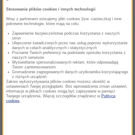
Stosowanie plików cookies i innych technologii
Wraz z partnerami stosujemy pliki cookies (tzw. ciasteczka) i inne
pokrewne technologie, które mają na celu:
Rywalizację na pierwszej serii zakończyli z
kolei
Dawid Kubacki
(128 m, 137,4 pkt) - 33. miejsce i
Zapewnienie bezpieczeństwa podczas korzystania z naszych
stron
Paweł Wąsek
(120,5 m, 124,5 pkt) - 36. miejsce.
Ulepszenie świadczonych przez nas usług poprzez wykorzystanie
danych w celach analitycznych i statystycznych
Poznanie Twoich preferencji na podstawie sposobu korzystania z
Urodzony w Cieszynie skoczek powiedział
naszych serwisów
Wyświetlanie spersonalizowanych reklam, które odpowiadają
reporterowi RMF FM Marcinowi Kargolowi, że
Twoim zainteresowaniom
Gromadzenie zagregowanych danych użytkownika korzystającego
najprawdopodobniej
spóźnił swój skok i wciąż
z różnych urządzeń
Zakres wykorzystywania plików cookies możesz określić w
szuka rozwiązania swojego problemu
.
N
a razie nie
ustawieniach Twojej przeglądarki. Bez wprowadzenia zmian ustawień,
informacje w plikach cookies mogą być zapisywane w pamięci
do końca wiem, jak to poprawić
- stwierdził.
Twojego urządzenia. Więcej szczegółów znajdziesz w
Polityce
cookies
.
Przetasowania w czołówce
Druga seria przyniosła zaskakujące rozwiązania -
lider po pierwszej serii
Andreas Wellinger
ukończył