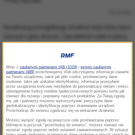
Pius Paschke
Rywalizację w Engelbergu utrudniał wiatr, który nieco
mieszał u góry skoczni. Zawodnikom wiało w plecy,
czasem znacznie powyżej metra na sekundę.
Po pierwszej serii zawodów Pucharu Świata w
Wraz z
zaufanymi partnerami IAB (1019)
i
innymi zaufanymi
skokach narciarskich w szwajcarskim Engelbergu
partnerami (489)
przechowujemy i/lub odczytujemy informacje zawarte
prowadził Niemiec
Andreas Wellinger
, który po
na Twoim urządzeniu, takie jak pliki cookie, przetwarzamy dane
osobowe, takie jak unikalne identyfikatory, informacje przesyłane
skoku na odległość 133 m uzyskał notę 163,4 pkt.
przez urządzenia końcowe niezbędne do personalizacji reklam i treści,
udostępnienie funkcji mediów społecznościowych pomiaru ruchu jak
również dla rozwoju i poprawny naszych produktów. Za Twoją zgodą
Kolejne miejsca zajmowali Austriak
Michael
my, jak i partnerzy możemy wykorzystywać precyzyjne dane
geolokalizacyjne i identyfikację poprzez skanowanie urządzeń.
Hayboeck
(134,5 m), który tracił do lidera 1,1 pkt i
Przechodząc do serwisu zgadzasz się na wskazane działania.
Marius Lindvik
(138 m) - Norweg miał 1,8 pkt straty
Możesz wyrazić zgodę na powyższe cele przetwarzania poprzez
kliknięcie w przycisk "przechodzę do serwisu", możesz również nie
do Niemca.
wyrażać zgody poprzez wybór ustawień zaawansowanych. W sytuacji
braku zgody będziemy przetwarzać dane osobowe w innych celach na