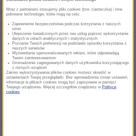
zmiany przepisów upraszczający
zatrudnianie medyków z zagranicy
Wraz z partnerami stosujemy pliki cookies (tzw. ciasteczka) i inne
pokrewne technologie, które mają na celu:
Dworczyk poinformował, że na mocy
Zapewnienie bezpieczeństwa podczas korzystania z naszych
stron
zapowiedzianej nowelizacji mają zostać
Ulepszenie świadczonych przez nas usług poprzez wykorzystanie
danych w celach analitycznych i statystycznych
uproszczone warunki, na których lekarze,
Poznanie Twoich preferencji na podstawie sposobu korzystania z
naszych serwisów
pielęgniarki, ratownicy medyczni spoza Unii
Wyświetlanie spersonalizowanych reklam, które odpowiadają
Twoim zainteresowaniom
Europejskiej, będą mogli podjąć w Polsce pracę.
Gromadzenie zagregowanych danych użytkownika korzystającego
z różnych urządzeń
Zakres wykorzystywania plików cookies możesz określić w
ustawieniach Twojej przeglądarki. Bez wprowadzenia zmian ustawień,
Przygotujemy przepisy dzięki którym lekarz, który się
informacje w plikach cookies mogą być zapisywane w pamięci
decyduje na podjęcie pracy w Polsce, będzie mógł od
Twojego urządzenia. Więcej szczegółów znajdziesz w
Polityce
cookies
.
momentu decyzji, w ciągu dwóch, maksymalnie
trzech tygodni rozpocząć taką pracę; oczywiście pod
nadzorem innego polskiego lekarza -
powiedział
Dworczyk.