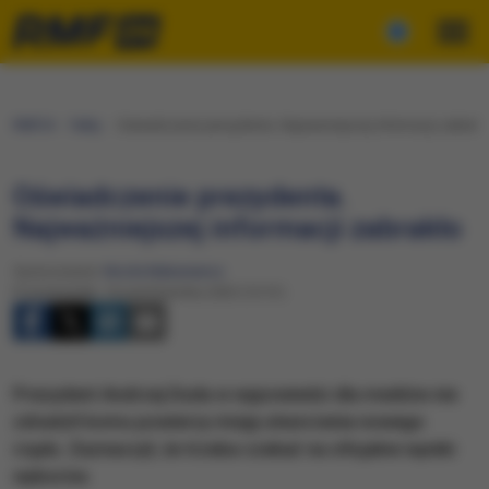
RMF24
Fakty
Oświadczenie prezydenta. Najważniejszej informacji zabrakł
Oświadczenie prezydenta.
Najważniejszej informacji zabrakło
Opracowanie:
Nicole Makarewicz
Poniedziałek, 16 października 2023 (13:51)
Prezydent Andrzej Duda w wypowiedzi dla mediów nie
zdradził komu powierzy misję utworzenia nowego
rządu. Zaznaczył, że trzeba czekać na oficjalne wyniki
wyborów.