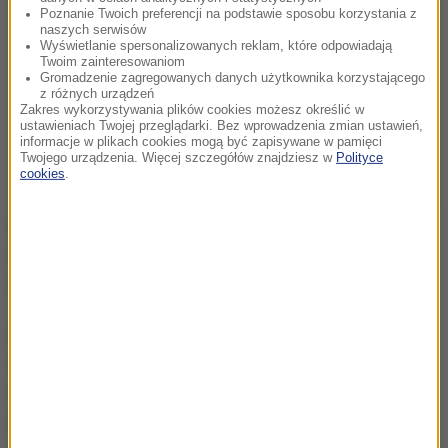
Poznanie Twoich preferencji na podstawie sposobu korzystania z
naszych serwisów
Wyświetlanie spersonalizowanych reklam, które odpowiadają
Twoim zainteresowaniom
Gromadzenie zagregowanych danych użytkownika korzystającego
z różnych urządzeń
Zakres wykorzystywania plików cookies możesz określić w
ustawieniach Twojej przeglądarki. Bez wprowadzenia zmian ustawień,
informacje w plikach cookies mogą być zapisywane w pamięci
Twojego urządzenia. Więcej szczegółów znajdziesz w
Polityce
cookies
.
Był szereg drobnych incydentów, ale w aspekcie
tego, co potencjalnie mogło się zdarzyć, były to
naprawdę incydenty drobne
- ocenił.
Demokracja w Polsce jest stabilna, cieszę się z tego
ogromnie. Cieszę się, że jest głos polskiego
społeczeństwa, jaka jest jego wola - będziemy mieli
tę wolę pewną jutro. Coraz bardziej ona się klaruje. Z