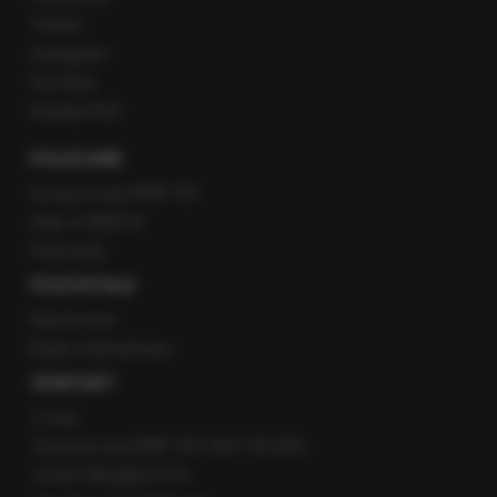
Twitter
Instagram
YouTube
Kanały RSS
POLECANE
Gorąca Linia RMF FM
Staż w RMF24
Patronaty
POZOSTAŁE
Newsroom
Radio internetowe
KONTAKT
O nas
Gorąca Linia RMF FM: 600 700 800
email: fakty@rmf.fm