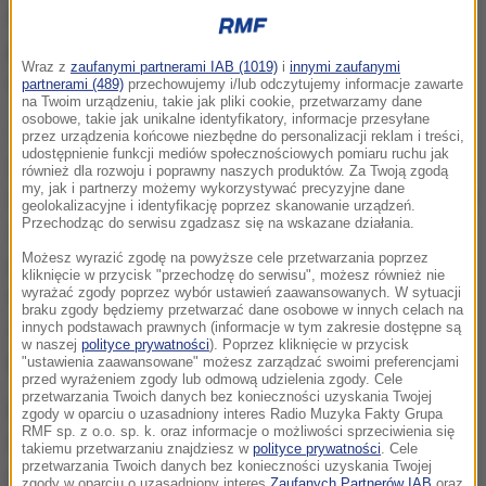
W swoim pierwszym wystąpieniu po wyborach
parlamentarnych Andrzej Duda skupił się przede
Wraz z
zaufanymi partnerami IAB (1019)
i
innymi zaufanymi
wszystkim na frekwencji.
partnerami (489)
przechowujemy i/lub odczytujemy informacje zawarte
na Twoim urządzeniu, takie jak pliki cookie, przetwarzamy dane
osobowe, takie jak unikalne identyfikatory, informacje przesyłane
To wybory parlamentarne z gigantyczną frekwencją,
przez urządzenia końcowe niezbędne do personalizacji reklam i treści,
udostępnienie funkcji mediów społecznościowych pomiaru ruchu jak
najwyższą w całym okresie wolnej, suwerennej,
również dla rozwoju i poprawny naszych produktów. Za Twoją zgodą
my, jak i partnerzy możemy wykorzystywać precyzyjne dane
niepodległej Polski. Bardzo dziękuję wszystkim moim
geolokalizacyjne i identyfikację poprzez skanowanie urządzeń.
Przechodząc do serwisu zgadzasz się na wskazane działania.
rodakom, wszystkim państwu, którzy wczoraj
Możesz wyrazić zgodę na powyższe cele przetwarzania poprzez
poszliście oddać swój głos. Wiem, że były osoby,
kliknięcie w przycisk "przechodzę do serwisu", możesz również nie
które godzinami czekały, żeby oddać swój głos.
wyrażać zgody poprzez wybór ustawień zaawansowanych. W sytuacji
braku zgody będziemy przetwarzać dane osobowe w innych celach na
Dziękuję za to, to był bardzo ważny moment
-
innych podstawach prawnych (informacje w tym zakresie dostępne są
w naszej
polityce prywatności
). Poprzez kliknięcie w przycisk
powiedział prezydent.
"ustawienia zaawansowane" możesz zarządzać swoimi preferencjami
przed wyrażeniem zgody lub odmową udzielenia zgody. Cele
przetwarzania Twoich danych bez konieczności uzyskania Twojej
Duda stwierdził, że każde wybory są testem tego na
zgody w oparciu o uzasadniony interes Radio Muzyka Fakty Grupa
RMF sp. z o.o. sp. k. oraz informacje o możliwości sprzeciwienia się
ile jesteśmy demokratycznym społeczeństwem,
takiemu przetwarzaniu znajdziesz w
polityce prywatności
. Cele
przetwarzania Twoich danych bez konieczności uzyskania Twojej
dojrzałym społeczeństwem.
Pokazaliśmy, że
zgody w oparciu o uzasadniony interes
Zaufanych Partnerów IAB
oraz