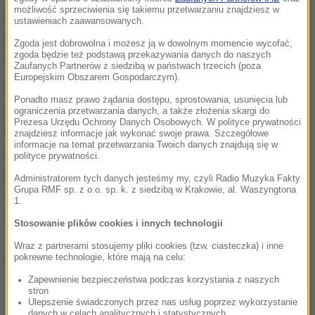
możliwość sprzeciwienia się takiemu przetwarzaniu znajdziesz w
odpowiedzialnie bierzemy sprawy w swoje ręce. Te
ustawieniach zaawansowanych.
prawie 73 proc. frekwencji to rewelacyjny wynik
-
Zgoda jest dobrowolna i możesz ją w dowolnym momencie wycofać,
zaznaczył.
zgoda będzie też podstawą przekazywania danych do naszych
Zaufanych Partnerów z siedzibą w państwach trzecich (poza
Europejskim Obszarem Gospodarczym).
Prezydent podkreślił, że trzeba teraz spokojnie
Ponadto masz prawo żądania dostępu, sprostowania, usunięcia lub
poczekać na oficjalne wyniki wyborów. Dziękował
ograniczenia przetwarzania danych, a także złożenia skargi do
Prezesa Urzędu Ochrony Danych Osobowych. W polityce prywatności
też tym, którzy dbali o bezpieczny przebieg
znajdziesz informacje jak wykonać swoje prawa. Szczegółowe
informacje na temat przetwarzania Twoich danych znajdują się w
głosowania.
Przy tak ogromnej frekwencji te wybory
polityce prywatności.
przebiegły spokojnie. Dziękuję wszystkim, którzy
Administratorem tych danych jesteśmy my, czyli Radio Muzyka Fakty
Grupa RMF sp. z o.o. sp. k. z siedzibą w Krakowie, al. Waszyngtona
dbali o bezpieczeństwo Rzeczpospolitej w tym
1.
czasie
- mówił.
Stosowanie plików cookies i innych technologii
Wraz z partnerami stosujemy pliki cookies (tzw. ciasteczka) i inne
Dalsza część artykułu pod materiałem video:
pokrewne technologie, które mają na celu:
Zapewnienie bezpieczeństwa podczas korzystania z naszych
stron
Ulepszenie świadczonych przez nas usług poprzez wykorzystanie
danych w celach analitycznych i statystycznych