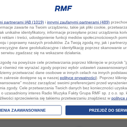
, udzieliły na nie odpowiedzi przeczącej. Referendum by
ci było oddanie ważnych głosów przez co najmniej 50 p
rekwencja wyniosła tylko 43,91 proc. Przy czym 6,27 
i partnerami IAB (1019)
i
innymi zaufanymi partnerami (489)
przechow
ormacje zawarte na Twoim urządzeniu, takie jak pliki cookie, przetwar
ltacie ważne głosy oddało 40,41 proc. uprawnionych.
jak unikalne identyfikatory, informacje przesyłane przez urządzenia k
i reklam i treści, udostępnienie funkcji mediów społecznościowych pom
woju i poprawny naszych produktów. Za Twoją zgodą my, jak i partner
recyzyjne dane geolokalizacyjne i identyfikację poprzez skanowanie u
serwisu zgadzasz się na wskazane działania.
zgodę na powyższe cele przetwarzania poprzez kliknięcie w przycisk 
z również nie wyrażać zgody poprzez wybór ustawień zaawansowanych
dziemy przetwarzać dane osobowe w innych celach na innych podsta
ym zakresie dostępne są w naszej
polityce prywatności
). Poprzez kliknię
awansowane" możesz zarządzać swoimi preferencjami przed wyrażenie
ia zgody. Cele przetwarzania Twoich danych bez konieczności uzyska
chcesz widzieć więcej artykułów od RMF24?
dodaj w 
 o uzasadniony interes Radio Muzyka Fakty Grupa RMF sp. z o.o. sp. k
żliwości sprzeciwienia się takiemu przetwarzaniu znajdziesz w
polityce
nia Twoich danych bez konieczności uzyskania Twojej zgody w oparci
ch Partnerów IAB
oraz możliwość sprzeciwienia się takiemu przetwarza
IENIA ZAAWANSOWANE
PRZEJDŹ DO SERW
aawansowanych.
rowolna i możesz ją w dowolnym momencie wycofać, zgoda będzie też