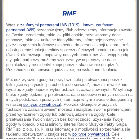
/
RMF FM
Na sporych rozmiarów tablicach zamieszczono
fragmenty z raportu polskiej komisji badającej
Wraz z
zaufanymi partnerami IAB (1019)
i
innymi zaufanymi
partnerami (489)
przechowujemy i/lub odczytujemy informacje zawarte
katastrofę, a także raportu Międzypaństwowego
na Twoim urządzeniu, takie jak pliki cookie, przetwarzamy dane
osobowe, takie jak unikalne identyfikatory, informacje przesyłane
Komitetu Lotniczego (MAK). Teksty zaprezentowano
przez urządzenia końcowe niezbędne do personalizacji reklam i treści,
udostępnienie funkcji mediów społecznościowych pomiaru ruchu jak
tylko w jednej - rosyjskiej - wersji językowej.
również dla rozwoju i poprawny naszych produktów. Za Twoją zgodą
my, jak i partnerzy możemy wykorzystywać precyzyjne dane
geolokalizacyjne i identyfikację poprzez skanowanie urządzeń.
Na tablicach jest m.in. fragment mówiący o tym, że
Przechodząc do serwisu zgadzasz się na wskazane działania.
Dowódca Sił Powietrznych generał Andrzej Błasik
Możesz wyrazić zgodę na powyższe cele przetwarzania poprzez
był w kabinie pilotów aż do uderzenia samolotu w
kliknięcie w przycisk "przechodzę do serwisu", możesz również nie
wyrażać zgody poprzez wybór ustawień zaawansowanych. W sytuacji
ziemię. Jego obecność miała powodować
braku zgody będziemy przetwarzać dane osobowe w innych celach na
innych podstawach prawnych (informacje w tym zakresie dostępne są
psychologiczny nacisk na pilotów, by ci wylądowali
w naszej
polityce prywatności
). Poprzez kliknięcie w przycisk
"ustawienia zaawansowane" możesz zarządzać swoimi preferencjami
za wszelką cenę.
przed wyrażeniem zgody lub odmową udzielenia zgody. Cele
przetwarzania Twoich danych bez konieczności uzyskania Twojej
zgody w oparciu o uzasadniony interes Radio Muzyka Fakty Grupa
Jak dowiedział się nasz korespondent Przemysław
RMF sp. z o.o. sp. k. oraz informacje o możliwości sprzeciwienia się
takiemu przetwarzaniu znajdziesz w
polityce prywatności
. Cele
Marzec, właściciel terenu Aleksandr Syriewicz