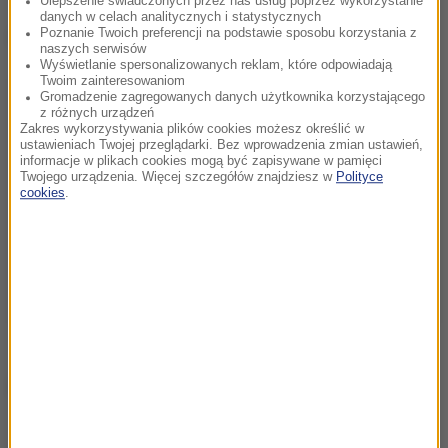
Ulepszenie świadczonych przez nas usług poprzez wykorzystanie
danych w celach analitycznych i statystycznych
Dalsza część artykułu pod materiałem video:
Poznanie Twoich preferencji na podstawie sposobu korzystania z
naszych serwisów
Wyświetlanie spersonalizowanych reklam, które odpowiadają
Twoim zainteresowaniom
Gromadzenie zagregowanych danych użytkownika korzystającego
z różnych urządzeń
Zakres wykorzystywania plików cookies możesz określić w
ustawieniach Twojej przeglądarki. Bez wprowadzenia zmian ustawień,
informacje w plikach cookies mogą być zapisywane w pamięci
Twojego urządzenia. Więcej szczegółów znajdziesz w
Polityce
cookies
.
Źródło: RMF FM