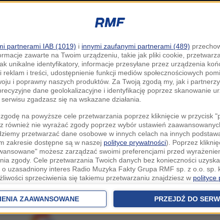
i partnerami IAB (1019)
i
innymi zaufanymi partnerami (489)
przechow
ormacje zawarte na Twoim urządzeniu, takie jak pliki cookie, przetwar
jak unikalne identyfikatory, informacje przesyłane przez urządzenia k
i reklam i treści, udostępnienie funkcji mediów społecznościowych pom
woju i poprawny naszych produktów. Za Twoją zgodą my, jak i partner
recyzyjne dane geolokalizacyjne i identyfikację poprzez skanowanie u
serwisu zgadzasz się na wskazane działania.
zgodę na powyższe cele przetwarzania poprzez kliknięcie w przycisk 
z również nie wyrażać zgody poprzez wybór ustawień zaawansowanych
dziemy przetwarzać dane osobowe w innych celach na innych podsta
ym zakresie dostępne są w naszej
polityce prywatności
). Poprzez kliknię
awansowane" możesz zarządzać swoimi preferencjami przed wyrażenie
ia zgody. Cele przetwarzania Twoich danych bez konieczności uzyska
 o uzasadniony interes Radio Muzyka Fakty Grupa RMF sp. z o.o. sp. k
żliwości sprzeciwienia się takiemu przetwarzaniu znajdziesz w
polityce
nia Twoich danych bez konieczności uzyskania Twojej zgody w oparci
ch Partnerów IAB
oraz możliwość sprzeciwienia się takiemu przetwarza
IENIA ZAAWANSOWANE
PRZEJDŹ DO SERW
aawansowanych.
chcesz widzieć więcej artykułów od RMF24?
dodaj w 