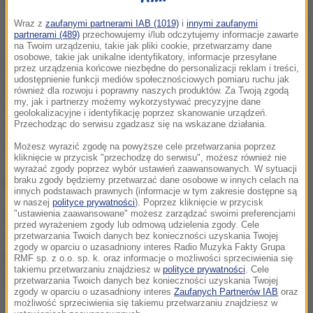
Wraz z
zaufanymi partnerami IAB (1019)
i
innymi zaufanymi
/
PAP
partnerami (489)
przechowujemy i/lub odczytujemy informacje zawarte
na Twoim urządzeniu, takie jak pliki cookie, przetwarzamy dane
osobowe, takie jak unikalne identyfikatory, informacje przesyłane
Cała infrastruktura dotycząca imprezy rozgrywanej
przez urządzenia końcowe niezbędne do personalizacji reklam i treści,
udostępnienie funkcji mediów społecznościowych pomiaru ruchu jak
po raz pierwszy w Rosji powinna być gotowa do 1
również dla rozwoju i poprawny naszych produktów. Za Twoją zgodą
my, jak i partnerzy możemy wykorzystywać precyzyjne dane
kwietnia. Stadiony zostaną przekazane
geolokalizacyjne i identyfikację poprzez skanowanie urządzeń.
organizatorom oraz Międzynarodowej Federacji Piłki
Przechodząc do serwisu zgadzasz się na wskazane działania.
Nożnej do 31 maja
- poinformował Mutko.
Możesz wyrazić zgodę na powyższe cele przetwarzania poprzez
kliknięcie w przycisk "przechodzę do serwisu", możesz również nie
wyrażać zgody poprzez wybór ustawień zaawansowanych. W sytuacji
braku zgody będziemy przetwarzać dane osobowe w innych celach na
Piłkarski mundial potrwa od 14 czerwca do 15 lipca.
innych podstawach prawnych (informacje w tym zakresie dostępne są
w naszej
polityce prywatności
). Poprzez kliknięcie w przycisk
"ustawienia zaawansowane" możesz zarządzać swoimi preferencjami
Areną rywalizacji będą dwa stadiony w Moskwie i
przed wyrażeniem zgody lub odmową udzielenia zgody. Cele
stadiony w St. Petersburgu, Soczi, Wołgogradzie,
przetwarzania Twoich danych bez konieczności uzyskania Twojej
zgody w oparciu o uzasadniony interes Radio Muzyka Fakty Grupa
Niżnym Nowogrodzie, Rostowie nad Donem, Kazaniu,
RMF sp. z o.o. sp. k. oraz informacje o możliwości sprzeciwienia się
takiemu przetwarzaniu znajdziesz w
polityce prywatności
. Cele
Samarze, Sarańsku, Jekaterynburgu i Kaliningradzie.
przetwarzania Twoich danych bez konieczności uzyskania Twojej
zgody w oparciu o uzasadniony interes
Zaufanych Partnerów IAB
oraz
możliwość sprzeciwienia się takiemu przetwarzaniu znajdziesz w