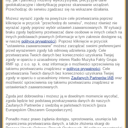
my, jak i partnerzy możemy wykorzystywać precyzyjne dane
geolokalizacyjne i identyfikację poprzez skanowanie urządzeń.
Karabatic 1, Daniel Narcisse 1, Benoit Kounkoud 0.
Przechodząc do serwisu zgadzasz się na wskazane działania.
Możesz wyrazić zgodę na powyższe cele przetwarzania poprzez
Polska pokonała obrońców tytułu 31:25, po jednym z
kliknięcie w przycisk "przechodzę do serwisu", możesz również nie
wyrażać zgody poprzez wybór ustawień zaawansowanych. W sytuacji
najlepszych w jej wykonaniu meczów w historii.
braku zgody będziemy przetwarzać dane osobowe w innych celach na
innych podstawach prawnych (informacje w tym zakresie dostępne są
Bohaterów było wielu, ale nagrodę dla najlepszego
w naszej
polityce prywatności
). Poprzez kliknięcie w przycisk
"ustawienia zaawansowane" możesz zarządzać swoimi preferencjami
gracza przyznano bramkarzowi Sławomirowi
przed wyrażeniem zgody lub odmową udzielenia zgody. Cele
przetwarzania Twoich danych bez konieczności uzyskania Twojej
Szmalowi.
zgody w oparciu o uzasadniony interes Radio Muzyka Fakty Grupa
RMF sp. z o.o. sp. k. oraz informacje o możliwości sprzeciwienia się
takiemu przetwarzaniu znajdziesz w
polityce prywatności
. Cele
Stawką meczu ze złotymi medalistami olimpijskimi,
przetwarzania Twoich danych bez konieczności uzyskania Twojej
zgody w oparciu o uzasadniony interes
Zaufanych Partnerów IAB
oraz
świata i Europy były punkty potrzebne bardzo w
możliwość sprzeciwienia się takiemu przetwarzaniu znajdziesz w
ustawieniach zaawansowanych.
drugiej rundzie turnieju, mocno przybliżające do
Zgoda jest dobrowolna i możesz ją w dowolnym momencie wycofać,
czołowej czwórki.
zgoda będzie też podstawą przekazywania danych do naszych
Zaufanych Partnerów z siedzibą w państwach trzecich (poza
Europejskim Obszarem Gospodarczym).
Polacy rozpoczęli znakomicie - kilka udanych parad
Ponadto masz prawo żądania dostępu, sprostowania, usunięcia lub
ograniczenia przetwarzania danych, a także złożenia skargi do
zaprezentował Sławomir Szmal, a w ataku trzy