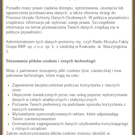
Ponadto masz prawo żądania dostępu, sprostowania, usunięcia lub
ograniczenia przetwarzania danych, a także złożenia skargi do
Prezesa Urzędu Ochrony Danych Osobowych. W polityce prywatności
Czego nie można wnieść na maturę
znajdziesz informacje jak wykonać swoje prawa. Szczegółowe
informacje na temat przetwarzania Twoich danych znajdują się w
2025?
polityce prywatności.
Administratorem tych danych jesteśmy my, czyli Radio Muzyka Fakty
Tegoroczni maturzyści powinni pamiętać, że
na
Grupa RMF sp. z o.o. sp. k. z siedzibą w Krakowie, al. Waszyngtona
1.
maturze nie można mieć smartwatchy
.
Warto
Stosowanie plików cookies i innych technologii
jednak mieć na ręce klasyczny zegarek
, choć w
Wraz z partnerami stosujemy pliki cookies (tzw. ciasteczka) i inne
każdej sali egzaminacyjnej, klasie czy auli będzie
pokrewne technologie, które mają na celu:
znajdować się zegar, dzięki któremu piszący będą
Zapewnienie bezpieczeństwa podczas korzystania z naszych
stron
mogli kontrolować czas.
Ulepszenie świadczonych przez nas usług poprzez wykorzystanie
danych w celach analitycznych i statystycznych
Ważne jest także to, że
na maturę nie można
Poznanie Twoich preferencji na podstawie sposobu korzystania z
naszych serwisów
wnieść
żadnych urządzeń elektrycznych czy
Wyświetlanie spersonalizowanych reklam, które odpowiadają
Twoim zainteresowaniom
telekomunikacyjnych, np. telefonów komórkowych
Gromadzenie zagregowanych danych użytkownika korzystającego
z różnych urządzeń
czy odtwarzaczy mp3/mp4.
Zakres wykorzystywania plików cookies możesz określić w