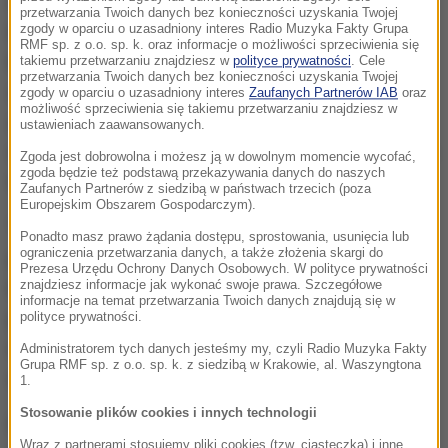
ministrowie obrony Francji i Niemiec - Jean-Yves Le
przetwarzania Twoich danych bez konieczności uzyskania Twojej
zgody w oparciu o uzasadniony interes Radio Muzyka Fakty Grupa
Drian i Ursula von der Leyen - wystosowali do szefa
RMF sp. z o.o. sp. k. oraz informacje o możliwości sprzeciwienia się
MON list, w którym zaprzestanie negocjacji w
takiemu przetwarzaniu znajdziesz w
polityce prywatności
. Cele
przetwarzania Twoich danych bez konieczności uzyskania Twojej
sprawie offsetu będącego warunkiem umowy
zgody w oparciu o uzasadniony interes
Zaufanych Partnerów IAB
oraz
możliwość sprzeciwienia się takiemu przetwarzaniu znajdziesz w
zakupu śmigłowców nazwali "dużym krokiem w tył
ustawieniach zaawansowanych.
we współpracy w dziedzinie obrony między naszymi
Zgoda jest dobrowolna i możesz ją w dowolnym momencie wycofać,
zgoda będzie też podstawą przekazywania danych do naszych
trzema krajami".
Zaufanych Partnerów z siedzibą w państwach trzecich (poza
Europejskim Obszarem Gospodarczym).
"Metoda zastosowana względem transparentnego
Ponadto masz prawo żądania dostępu, sprostowania, usunięcia lub
ograniczenia przetwarzania danych, a także złożenia skargi do
przetargu wygranego przez Airbus Helicopters w
Prezesa Urzędu Ochrony Danych Osobowych. W polityce prywatności
znajdziesz informacje jak wykonać swoje prawa. Szczegółowe
kwietniu 2015 r. podaje w wątpliwość naszą
informacje na temat przetwarzania Twoich danych znajdują się w
propozycję partnerstwa dotyczącego nie tylko
polityce prywatności.
naszych trzech państw, ale również obrony
Administratorem tych danych jesteśmy my, czyli Radio Muzyka Fakty
Grupa RMF sp. z o.o. sp. k. z siedzibą w Krakowie, al. Waszyngtona
europejskiej" - relacjonowała list AFP.
1.
Stosowanie plików cookies i innych technologii
Proszone o komentarz MON oświadczyło w piątek,
Wraz z partnerami stosujemy pliki cookies (tzw. ciasteczka) i inne