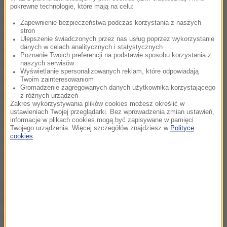
że podziela w tej sprawie stanowiska rzecznika
pokrewne technologie, które mają na celu:
rządu Rafała Bochenka. Dzień wcześniej rzecznik
Zapewnienie bezpieczeństwa podczas korzystania z naszych
stron
stwierdził, że rząd z przykrością przyjął stanowisko
Ulepszenie świadczonych przez nas usług poprzez wykorzystanie
danych w celach analitycznych i statystycznych
ministra obrony Francji, "który wielokrotnie był
Poznanie Twoich preferencji na podstawie sposobu korzystania z
informowany, iż warunkiem podpisania kontraktu na
naszych serwisów
Wyświetlanie spersonalizowanych reklam, które odpowiadają
nabycie śmigłowców Airbus Helicopters było
Twoim zainteresowaniom
Gromadzenie zagregowanych danych użytkownika korzystającego
porozumienie dotyczące umowy offsetowej dla
z różnych urządzeń
Zakres wykorzystywania plików cookies możesz określić w
Polski. Wynika to wprost z polskiego
ustawieniach Twojej przeglądarki. Bez wprowadzenia zmian ustawień,
informacje w plikach cookies mogą być zapisywane w pamięci
ustawodawstwa, czego strona francuska była
Twojego urządzenia. Więcej szczegółów znajdziesz w
Polityce
cookies
.
świadoma i o czym wielokrotnie przypominał
minister Antoni Macierewicz".
W sobotę Macierewicz powiedział, że postrzeganie
Polski jako kraju, "któremu można narzucić swoją
wolę gospodarczą", jest nierealistyczne. Powiedział,