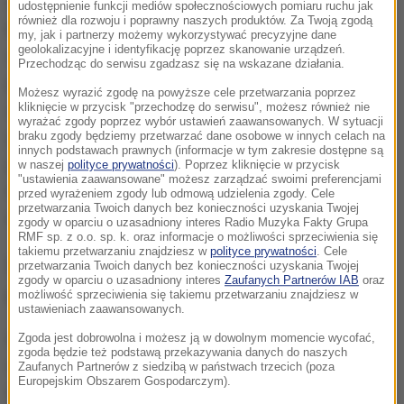
2022 roku
, tym razem, w przedwyborczym
udostępnienie funkcji mediów społecznościowych pomiaru ruchu jak
również dla rozwoju i poprawny naszych produktów. Za Twoją zgodą
koncercie, urzędująca partia nie poruszała zbyt
my, jak i partnerzy możemy wykorzystywać precyzyjne dane
geolokalizacyjne i identyfikację poprzez skanowanie urządzeń.
często kwestii reform związanych z rynkiem
Przechodząc do serwisu zgadzasz się na wskazane działania.
pracodawców i pracowników. "Konkrety PiS-u"
Możesz wyrazić zgodę na powyższe cele przetwarzania poprzez
dotyczyły innych obszarów. W programie można
kliknięcie w przycisk "przechodzę do serwisu", możesz również nie
wyrażać zgody poprzez wybór ustawień zaawansowanych. W sytuacji
jedynie przeczytać o obietnicy wprowadzenia
braku zgody będziemy przetwarzać dane osobowe w innych celach na
innych podstawach prawnych (informacje w tym zakresie dostępne są
preferencji podatkowych dla firm, jako narzędzie
w naszej
polityce prywatności
). Poprzez kliknięcie w przycisk
"ustawienia zaawansowane" możesz zarządzać swoimi preferencjami
tworzenia nowych miejsc pracy w małych
przed wyrażeniem zgody lub odmową udzielenia zgody. Cele
przetwarzania Twoich danych bez konieczności uzyskania Twojej
miejscowościach i na wsi.
zgody w oparciu o uzasadniony interes Radio Muzyka Fakty Grupa
RMF sp. z o.o. sp. k. oraz informacje o możliwości sprzeciwienia się
takiemu przetwarzaniu znajdziesz w
polityce prywatności
. Cele
Wiele z propozycji wyborczych
przetwarzania Twoich danych bez konieczności uzyskania Twojej
zgody w oparciu o uzasadniony interes
Zaufanych Partnerów IAB
oraz
dotyczy podatku dochodowego
możliwość sprzeciwienia się takiemu przetwarzaniu znajdziesz w
ustawieniach zaawansowanych.
Bezpartyjni Samorządowcy
proponują
zerową
Zgoda jest dobrowolna i możesz ją w dowolnym momencie wycofać,
zgoda będzie też podstawą przekazywania danych do naszych
stawkę PIT
, więc są bezkonkurencyjni.
Jednak takie
Zaufanych Partnerów z siedzibą w państwach trzecich (poza
Europejskim Obszarem Gospodarczym).
rozwiązanie uszczupliłoby budżet państwa o ok. 15