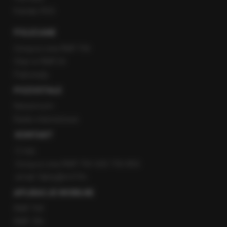
Kanały RSS
POLECANE
Gorąca Linia RMF FM
Staż w RMF24
Patronaty
POZOSTAŁE
Newsroom
Radio internetowe
KONTAKT
O nas
Gorąca Linia RMF FM: 600 700 800
email: fakty@rmf.fm
APLIKACJE MOBILNE
RMF FM
RMF ON