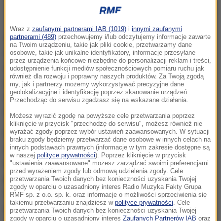
Europol ostrzega: W Europie są dziesiątki bojowników ISIS (zdjęcie
wykonane na terenie Iraku w 2015 roku)
Wraz z
zaufanymi partnerami IAB (1019)
i
innymi zaufanymi
Szacunki różnych służb wywiadowczych wskazują,
partnerami (489)
przechowujemy i/lub odczytujemy informacje zawarte
na Twoim urządzeniu, takie jak pliki cookie, przetwarzamy dane
że kilkudziesięciu ludzi kierowanych przez ISIS może
osobowe, takie jak unikalne identyfikatory, informacje przesyłane
przez urządzenia końcowe niezbędne do personalizacji reklam i treści,
obecnie przebywać w Europie i mają oni zdolność
udostępnienie funkcji mediów społecznościowych pomiaru ruchu jak
również dla rozwoju i poprawny naszych produktów. Za Twoją zgodą
przeprowadzenia zamachów terrorystycznych
-
my, jak i partnerzy możemy wykorzystywać precyzyjne dane
geolokalizacyjne i identyfikację poprzez skanowanie urządzeń.
stwierdza opublikowany w piątek raport tej unijnej
Przechodząc do serwisu zgadzasz się na wskazane działania.
agencji policyjnej.
Możesz wyrazić zgodę na powyższe cele przetwarzania poprzez
kliknięcie w przycisk "przechodzę do serwisu", możesz również nie
wyrażać zgody poprzez wybór ustawień zaawansowanych. W sytuacji
W dokumencie omawiającym zagrożenie, które
braku zgody będziemy przetwarzać dane osobowe w innych celach na
stwarzają dla Europy dżihadyści, Europol ocenił, że
innych podstawach prawnych (informacje w tym zakresie dostępne są
w naszej
polityce prywatności
). Poprzez kliknięcie w przycisk
najbardziej prawdopodobnymi formami zamachów,
"ustawienia zaawansowane" możesz zarządzać swoimi preferencjami
przed wyrażeniem zgody lub odmową udzielenia zgody. Cele
przeprowadzanych przez ISIS na terenie Unii, będą
przetwarzania Twoich danych bez konieczności uzyskania Twojej
zgody w oparciu o uzasadniony interes Radio Muzyka Fakty Grupa
te stosowane przez organizację w ostatnich latach,
RMF sp. z o.o. sp. k. oraz informacje o możliwości sprzeciwienia się
takiemu przetwarzaniu znajdziesz w
polityce prywatności
. Cele
czyli ataki z użyciem broni palnej, samobójcze
przetwarzania Twoich danych bez konieczności uzyskania Twojej
zgody w oparciu o uzasadniony interes
Zaufanych Partnerów IAB
oraz