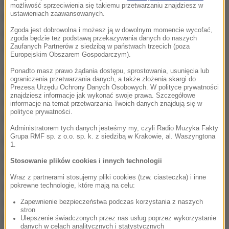
zamachy bombowe i ataki w pojedynkę np. bronią
możliwość sprzeciwienia się takiemu przetwarzaniu znajdziesz w
ustawieniach zaawansowanych.
białą. Według Europolu, może dochodzić również do
Zgoda jest dobrowolna i możesz ją w dowolnym momencie wycofać,
powszechnych w Syrii porwań i wybuchów
zgoda będzie też podstawą przekazywania danych do naszych
samochodów-pułapek.
Zaufanych Partnerów z siedzibą w państwach trzecich (poza
Europejskim Obszarem Gospodarczym).
Zdaniem agencji, zagrożona zamachami jest
Ponadto masz prawo żądania dostępu, sprostowania, usunięcia lub
ograniczenia przetwarzania danych, a także złożenia skargi do
właściwie cała Unia Europejska, ponieważ prawie
Prezesa Urzędu Ochrony Danych Osobowych. W polityce prywatności
znajdziesz informacje jak wykonać swoje prawa. Szczegółowe
wszystkie rządy wspierają dowodzoną przez USA
informacje na temat przetwarzania Twoich danych znajdują się w
polityce prywatności.
antydżihadystyczną koalicję.
Administratorem tych danych jesteśmy my, czyli Radio Muzyka Fakty
Grupa RMF sp. z o.o. sp. k. z siedzibą w Krakowie, al. Waszyngtona
Europol ostrzega również, że ISIS może przenikać do
1.
społeczności syryjskich uchodźców w Europie, by
Stosowanie plików cookies i innych technologii
wzbudzać wśród nich wrogość w stosunku do
Wraz z partnerami stosujemy pliki cookies (tzw. ciasteczka) i inne
nowych krajów pobytu. Co więcej, zauważono, że
pokrewne technologie, które mają na celu:
dżihadyści specjalizują się w rekrutowaniu
Zapewnienie bezpieczeństwa podczas korzystania z naszych
stron
zmarginalizowanej młodzieży, w tym wielu
Ulepszenie świadczonych przez nas usług poprzez wykorzystanie
danych w celach analitycznych i statystycznych