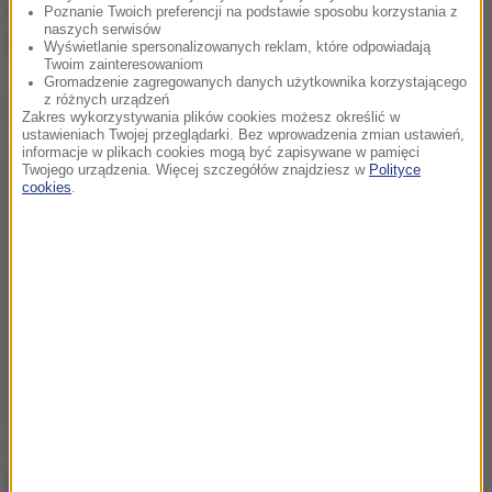
umysłowo chorych, i zachęcaniu ich do
Poznanie Twoich preferencji na podstawie sposobu korzystania z
naszych serwisów
przeprowadzania ataków.
Wyświetlanie spersonalizowanych reklam, które odpowiadają
Twoim zainteresowaniom
Gromadzenie zagregowanych danych użytkownika korzystającego
z różnych urządzeń
Dalsza część artykułu pod materiałem video:
Zakres wykorzystywania plików cookies możesz określić w
ustawieniach Twojej przeglądarki. Bez wprowadzenia zmian ustawień,
informacje w plikach cookies mogą być zapisywane w pamięci
Twojego urządzenia. Więcej szczegółów znajdziesz w
Polityce
cookies
.
Jeśli ISIS zostanie pokonane lub poważnie osłabione
przez siły koalicji w Syrii czy Iraku, można