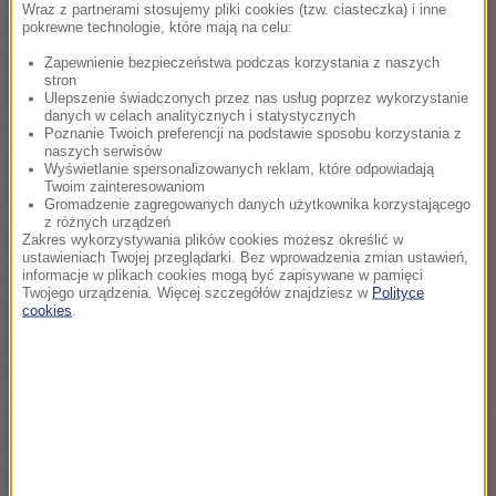
Wraz z partnerami stosujemy pliki cookies (tzw. ciasteczka) i inne
rosyjskie. Śmierć "Motoroli" potwierdzili
pokrewne technologie, które mają na celu:
przedstawiciele Służby Bezpieczeństwa Ukrainy i
Zapewnienie bezpieczeństwa podczas korzystania z naszych
stron
MSW w Kijowie.
Terrorysta Arsen "Motorola" Pawłow
Ulepszenie świadczonych przez nas usług poprzez wykorzystanie
danych w celach analitycznych i statystycznych
został zlikwidowany. Wszystko wskazuje na to, że
Poznanie Twoich preferencji na podstawie sposobu korzystania z
naszych serwisów
przez własnych wspólników
- napisał na Facebooku
Wyświetlanie spersonalizowanych reklam, które odpowiadają
Twoim zainteresowaniom
rzecznik MSW Artem Szewczenko.
Gromadzenie zagregowanych danych użytkownika korzystającego
z różnych urządzeń
W sierpniu w Ługańsku doszło do nieudanej próby
Zakres wykorzystywania plików cookies możesz określić w
ustawieniach Twojej przeglądarki. Bez wprowadzenia zmian ustawień,
zamachu na przywódcę Ługańskiej Republiki
informacje w plikach cookies mogą być zapisywane w pamięci
Twojego urządzenia. Więcej szczegółów znajdziesz w
Polityce
Ludowej Ihora Płotnickiego. Ukraińskie służby
cookies
.
zapewniały wtedy, że nie miały z tym nic wspólnego.
We wrześniu w Gorkach pod Moskwą zastrzelony
został natomiast Ukrainiec Jewgienij (Jewhen) Żylin,
lider prorosyjskiego ruchu Opłot, jeden z
organizatorów walk przeciw ukraińskim siłom