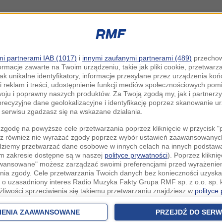
i partnerami IAB (1017)
i
innymi zaufanymi partnerami (489)
przechow
ormacje zawarte na Twoim urządzeniu, takie jak pliki cookie, przetwar
jak unikalne identyfikatory, informacje przesyłane przez urządzenia k
i reklam i treści, udostępnienie funkcji mediów społecznościowych pom
woju i poprawny naszych produktów. Za Twoją zgodą my, jak i partner
recyzyjne dane geolokalizacyjne i identyfikację poprzez skanowanie u
serwisu zgadzasz się na wskazane działania.
zgodę na powyższe cele przetwarzania poprzez kliknięcie w przycisk 
z również nie wyrażać zgody poprzez wybór ustawień zaawansowanych
dziemy przetwarzać dane osobowe w innych celach na innych podsta
ym zakresie dostępne są w naszej
polityce prywatności
). Poprzez kliknię
awansowane" możesz zarządzać swoimi preferencjami przed wyrażenie
ia zgody. Cele przetwarzania Twoich danych bez konieczności uzyska
 o uzasadniony interes Radio Muzyka Fakty Grupa RMF sp. z o.o. sp. k
żliwości sprzeciwienia się takiemu przetwarzaniu znajdziesz w
polityce
nia Twoich danych bez konieczności uzyskania Twojej zgody w oparci
ch Partnerów IAB
oraz możliwość sprzeciwienia się takiemu przetwarza
IENIA ZAAWANSOWANE
PRZEJDŹ DO SERW
aawansowanych.