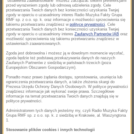
prowincja Dajr az-Zaur. Stanie się to
"ustawienia zaawansowane" możesz zarządzać swoimi preferencjami
przed wyrażeniem zgody lub odmową udzielenia zgody. Cele
najprawdopodobniej już w sobotę.
przetwarzania Twoich danych bez konieczności uzyskania Twojej
zgody w oparciu o uzasadniony interes Radio Muzyka Fakty Grupa
RMF sp. z o.o. sp. k. oraz informacje o możliwości sprzeciwienia się
Rozpoczęcie nowej ofensywy przed zakończeniem
takiemu przetwarzaniu znajdziesz w
polityce prywatności
. Cele
przetwarzania Twoich danych bez konieczności uzyskania Twojej
bitwy o Ar-Rakkę jest ryzykowne, Syryjskie Siły
zgody w oparciu o uzasadniony interes
Zaufanych Partnerów IAB
oraz
możliwość sprzeciwienia się takiemu przetwarzaniu znajdziesz w
Demokratyczne podjęły taką decyzję w związku z
ustawieniach zaawansowanych.
dojściem armii syryjskiej (SAA) do 137. bazy artylerii
Zgoda jest dobrowolna i możesz ją w dowolnym momencie wycofać,
zgoda będzie też podstawą przekazywania danych do naszych
w Dajr az-Zaur. Nastąpiło to we wtorek.
Zaufanych Partnerów z siedzibą w państwach trzecich (poza
Europejskim Obszarem Gospodarczym).
SAA, wspierane przez Rosję i Iran, oraz SDF,
Ponadto masz prawo żądania dostępu, sprostowania, usunięcia lub
wspierane przez USA, rywalizują między sobą o
ograniczenia przetwarzania danych, a także złożenia skargi do
Prezesa Urzędu Ochrony Danych Osobowych. W polityce prywatności
opanowanie doliny Eufratu, w której leży prowincja
znajdziesz informacje jak wykonać swoje prawa. Szczegółowe
informacje na temat przetwarzania Twoich danych znajdują się w
Dajr az-Zaur. Znajduje się ona w rękach IS.
polityce prywatności.
Administratorem tych danych jesteśmy my, czyli Radio Muzyka Fakty
Obecnie SAA ma lepszą pozycję, jeśli chodzi o
Grupa RMF sp. z o.o. sp. k. z siedzibą w Krakowie, al. Waszyngtona
1.
opanowanie miasta Dajr az-Zaur, gdyż IS nigdy nie
Stosowanie plików cookies i innych technologii
zdołało wyprzeć sił rządowych z części centrum