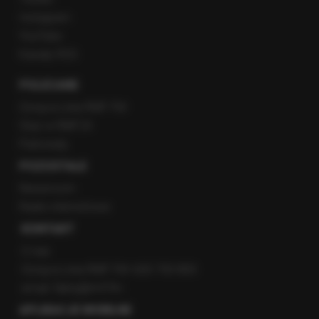
Instagram
YouTube
Kanały RSS
POLECANE
Gorąca Linia RMF FM
Staż w RMF24
Patronaty
POZOSTAŁE
Newsroom
Radio internetowe
KONTAKT
O nas
Gorąca Linia RMF FM: 600 700 800
email: fakty@rmf.fm
APLIKACJE MOBILNE