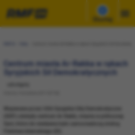
Słuchaj
RMF24
Fakty
Centrum miasta Ar-Rakka w rękach Syryjskich Sił Demokraty
Centrum miasta Ar-Rakka w rękach
Syryjskich Sił Demokratycznych
udostępnij
Sobota, 9 września 2017 (07:56)
Wspierane przez USA Syryjskie Siły Demokratyczne
(SDF) zdobyły centrum Ar-Rakki, miasta w północnej
Syrii, które do niedawna było samozwańczą stolicą
Państwa Islamskiego (IS).