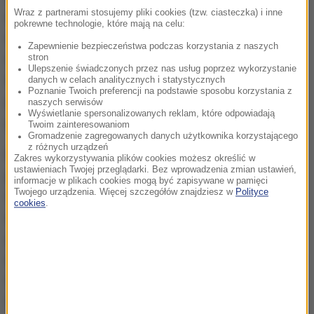
Wraz z partnerami stosujemy pliki cookies (tzw. ciasteczka) i inne
miasta, 137. bazy artylerii oraz lotniska. Niemal całe
pokrewne technologie, które mają na celu:
miasto leży na prawym brzegu Eufratu, podczas gdy
Zapewnienie bezpieczeństwa podczas korzystania z naszych
natarcie SDF ma miejsce od strony północnej, tj. na
stron
Ulepszenie świadczonych przez nas usług poprzez wykorzystanie
lewym brzegu. SAA ma też poparcie wielu lokalnych
danych w celach analitycznych i statystycznych
Poznanie Twoich preferencji na podstawie sposobu korzystania z
plemion, choć i tak bitwa o to duże miasto może
naszych serwisów
Wyświetlanie spersonalizowanych reklam, które odpowiadają
potrwać wiele tygodni.
Twoim zainteresowaniom
Gromadzenie zagregowanych danych użytkownika korzystającego
z różnych urządzeń
Można się zatem spodziewać, że ofensywa SDF w
Zakres wykorzystywania plików cookies możesz określić w
ustawieniach Twojej przeglądarki. Bez wprowadzenia zmian ustawień,
prowincji Dajr az-Zaur ominie miasto Dajr az-Zaur.
informacje w plikach cookies mogą być zapisywane w pamięci
Twojego urządzenia. Więcej szczegółów znajdziesz w
Polityce
SDF prawdopodobnie skoncentruje się na dwóch
cookies
.
innych miastach: Al-Bukamal, znajdującym się na
granicy z Irakiem, oraz Al-Majadin, obecnie
nieformalna stolica IS. W rejonie miasta Dajr az-Zaur
SDF prawdopodobnie ograniczy się do zablokowania
SAA możliwości przekroczenia Eufratu.