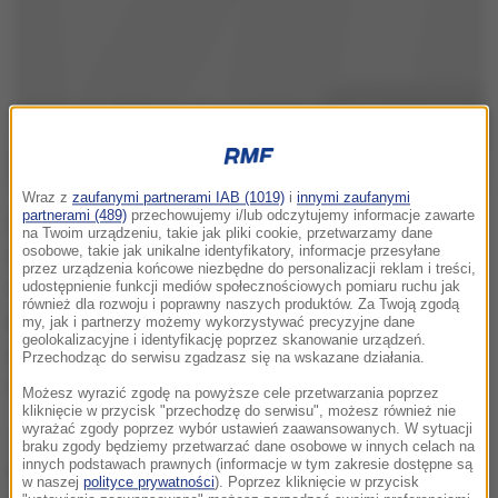
Wraz z
zaufanymi partnerami IAB (1019)
i
innymi zaufanymi
partnerami (489)
przechowujemy i/lub odczytujemy informacje zawarte
Wyparcie IS z centrum Ar-Rakki przybliża koniec
na Twoim urządzeniu, takie jak pliki cookie, przetwarzamy dane
osobowe, takie jak unikalne identyfikatory, informacje przesyłane
trwającej już 3 miesiące bitwy o to miasto.
przez urządzenia końcowe niezbędne do personalizacji reklam i treści,
Wcześniej, pod koniec sierpnia, SDF opanowało stare
udostępnienie funkcji mediów społecznościowych pomiaru ruchu jak
również dla rozwoju i poprawny naszych produktów. Za Twoją zgodą
miasto Ar-Rakki, które ze względu na gęstą
my, jak i partnerzy możemy wykorzystywać precyzyjne dane
geolokalizacyjne i identyfikację poprzez skanowanie urządzeń.
zabudowę stanowiło najtrudniejszą do zdobycia
Przechodząc do serwisu zgadzasz się na wskazane działania.
część miasta.
Możesz wyrazić zgodę na powyższe cele przetwarzania poprzez
kliknięcie w przycisk "przechodzę do serwisu", możesz również nie
wyrażać zgody poprzez wybór ustawień zaawansowanych. W sytuacji
Jednocześnie SDF planuje ogłosić wkrótce
braku zgody będziemy przetwarzać dane osobowe w innych celach na
innych podstawach prawnych (informacje w tym zakresie dostępne są
rozpoczęcie nowej ofensywy, której celem ma być
w naszej
polityce prywatności
). Poprzez kliknięcie w przycisk