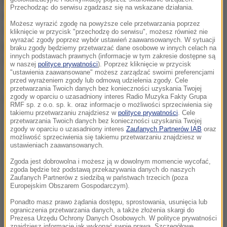
Przechodząc do serwisu zgadzasz się na wskazane działania.
oddziałach zwartych
. Problem w tym, że podczas
Możesz wyrazić zgodę na powyższe cele przetwarzania poprzez
środowego protestu zachowywali się jednak tak jak
kliknięcie w przycisk "przechodzę do serwisu", możesz również nie
wyrażać zgody poprzez wybór ustawień zaawansowanych. W sytuacji
policjanci prewencji - na przykład tworzyli kordon
braku zgody będziemy przetwarzać dane osobowe w innych celach na
innych podstawach prawnych (informacje w tym zakresie dostępne są
razem z umundurowanymi funkcjonariuszami.
w naszej
polityce prywatności
). Poprzez kliknięcie w przycisk
"ustawienia zaawansowane" możesz zarządzać swoimi preferencjami
przed wyrażeniem zgody lub odmową udzielenia zgody. Cele
To wszystko musi być wyjaśnione w ramach
przetwarzania Twoich danych bez konieczności uzyskania Twojej
zgody w oparciu o uzasadniony interes Radio Muzyka Fakty Grupa
wewnętrznej kontroli - mówią Krzysztofowi
RMF sp. z o.o. sp. k. oraz informacje o możliwości sprzeciwienia się
Zasadzie byli wysocy rangą oficerowie policji.
takiemu przetwarzaniu znajdziesz w
polityce prywatności
. Cele
przetwarzania Twoich danych bez konieczności uzyskania Twojej
zgody w oparciu o uzasadniony interes
Zaufanych Partnerów IAB
oraz
możliwość sprzeciwienia się takiemu przetwarzaniu znajdziesz w
Dalsza część artykułu pod materiałem video:
ustawieniach zaawansowanych.
Zgoda jest dobrowolna i możesz ją w dowolnym momencie wycofać,
zgoda będzie też podstawą przekazywania danych do naszych
Zaufanych Partnerów z siedzibą w państwach trzecich (poza
Europejskim Obszarem Gospodarczym).
Ponadto masz prawo żądania dostępu, sprostowania, usunięcia lub
ograniczenia przetwarzania danych, a także złożenia skargi do
Prezesa Urzędu Ochrony Danych Osobowych. W polityce prywatności
znajdziesz informacje jak wykonać swoje prawa. Szczegółowe