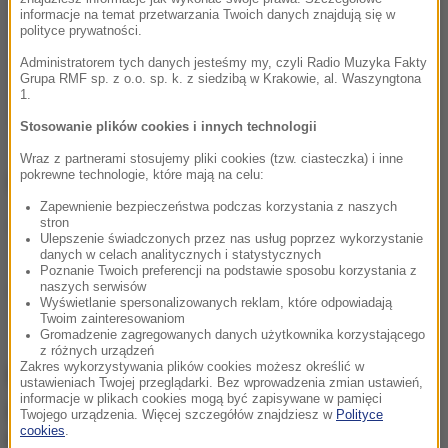
informacje na temat przetwarzania Twoich danych znajdują się w
polityce prywatności.
Administratorem tych danych jesteśmy my, czyli Radio Muzyka Fakty
Grupa RMF sp. z o.o. sp. k. z siedzibą w Krakowie, al. Waszyngtona
1.
Stosowanie plików cookies i innych technologii
Wraz z partnerami stosujemy pliki cookies (tzw. ciasteczka) i inne
pokrewne technologie, które mają na celu:
ZOBACZ RÓWNIEŻ:
Zapewnienie bezpieczeństwa podczas korzystania z naszych
stron
Policja publikuje filmy z środowych zamieszek
Ulepszenie świadczonych przez nas usług poprzez wykorzystanie
podczas protestu Strajku Kobiet w Warszawie
danych w celach analitycznych i statystycznych
Poznanie Twoich preferencji na podstawie sposobu korzystania z
naszych serwisów
Andrzej Szary o działaniach policji: Zawsze przy
Wyświetlanie spersonalizowanych reklam, które odpowiadają
dużych manifestacjach są służby operacyjne
Twoim zainteresowaniom
Gromadzenie zagregowanych danych użytkownika korzystającego
z różnych urządzeń
Zakres wykorzystywania plików cookies możesz określić w
Marczak: W każdym dużym
ustawieniach Twojej przeglądarki. Bez wprowadzenia zmian ustawień,
informacje w plikach cookies mogą być zapisywane w pamięci
proteście uwzględniamy wariant
Twojego urządzenia. Więcej szczegółów znajdziesz w
Polityce
cookies
.
najgorszy, czyli zagrożenie o