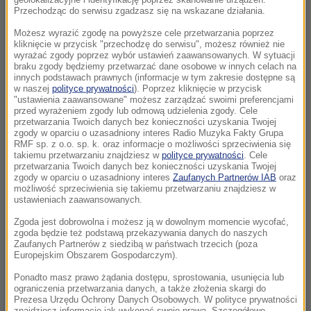
Przechodząc do serwisu zgadzasz się na wskazane działania.
Możesz wyrazić zgodę na powyższe cele przetwarzania poprzez
kliknięcie w przycisk "przechodzę do serwisu", możesz również nie
wyrażać zgody poprzez wybór ustawień zaawansowanych. W sytuacji
braku zgody będziemy przetwarzać dane osobowe w innych celach na
innych podstawach prawnych (informacje w tym zakresie dostępne są
w naszej
polityce prywatności
). Poprzez kliknięcie w przycisk
"ustawienia zaawansowane" możesz zarządzać swoimi preferencjami
przed wyrażeniem zgody lub odmową udzielenia zgody. Cele
przetwarzania Twoich danych bez konieczności uzyskania Twojej
zgody w oparciu o uzasadniony interes Radio Muzyka Fakty Grupa
RMF sp. z o.o. sp. k. oraz informacje o możliwości sprzeciwienia się
takiemu przetwarzaniu znajdziesz w
polityce prywatności
. Cele
przetwarzania Twoich danych bez konieczności uzyskania Twojej
zgody w oparciu o uzasadniony interes
Zaufanych Partnerów IAB
oraz
możliwość sprzeciwienia się takiemu przetwarzaniu znajdziesz w
ustawieniach zaawansowanych.
Zgoda jest dobrowolna i możesz ją w dowolnym momencie wycofać,
zgoda będzie też podstawą przekazywania danych do naszych
Zaufanych Partnerów z siedzibą w państwach trzecich (poza
Europejskim Obszarem Gospodarczym).
Ponadto masz prawo żądania dostępu, sprostowania, usunięcia lub
ograniczenia przetwarzania danych, a także złożenia skargi do
Prezesa Urzędu Ochrony Danych Osobowych. W polityce prywatności
znajdziesz informacje jak wykonać swoje prawa. Szczegółowe