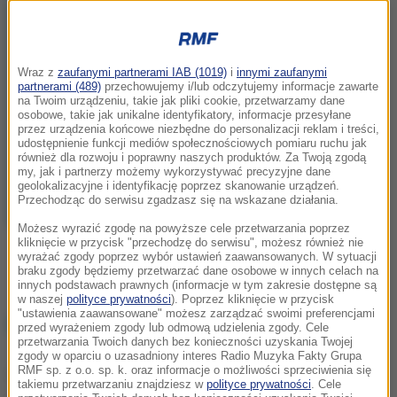
najnowsze
informacje o
wywołanej przez
Wraz z
zaufanymi partnerami IAB (1019)
i
innymi zaufanymi
partnerami (489)
przechowujemy i/lub odczytujemy informacje zawarte
Rosję wojnie w
na Twoim urządzeniu, takie jak pliki cookie, przetwarzamy dane
osobowe, takie jak unikalne identyfikatory, informacje przesyłane
Ukrainie
przez urządzenia końcowe niezbędne do personalizacji reklam i treści,
udostępnienie funkcji mediów społecznościowych pomiaru ruchu jak
znajdziecie
również dla rozwoju i poprawny naszych produktów. Za Twoją zgodą
my, jak i partnerzy możemy wykorzystywać precyzyjne dane
TUTAJ.
geolokalizacyjne i identyfikację poprzez skanowanie urządzeń.
Przechodząc do serwisu zgadzasz się na wskazane działania.
Możesz wyrazić zgodę na powyższe cele przetwarzania poprzez
kliknięcie w przycisk "przechodzę do serwisu", możesz również nie
wyrażać zgody poprzez wybór ustawień zaawansowanych. W sytuacji
23:46
braku zgody będziemy przetwarzać dane osobowe w innych celach na
innych podstawach prawnych (informacje w tym zakresie dostępne są
w naszej
polityce prywatności
). Poprzez kliknięcie w przycisk
"ustawienia zaawansowane" możesz zarządzać swoimi preferencjami
przed wyrażeniem zgody lub odmową udzielenia zgody. Cele
przetwarzania Twoich danych bez konieczności uzyskania Twojej
zgody w oparciu o uzasadniony interes Radio Muzyka Fakty Grupa
Dalsza część artykułu
RMF sp. z o.o. sp. k. oraz informacje o możliwości sprzeciwienia się
takiemu przetwarzaniu znajdziesz w
polityce prywatności
. Cele