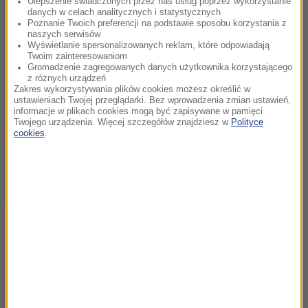
opublikowano na
Ulepszenie świadczonych przez nas usług poprzez wykorzystanie
danych w celach analitycznych i statystycznych
koncie resortu na
Poznanie Twoich preferencji na podstawie sposobu korzystania z
naszych serwisów
platformie X
Wyświetlanie spersonalizowanych reklam, które odpowiadają
Twoim zainteresowaniom
(dawny Twitter).
Gromadzenie zagregowanych danych użytkownika korzystającego
z różnych urządzeń
Można na nim
Zakres wykorzystywania plików cookies możesz określić w
ustawieniach Twojej przeglądarki. Bez wprowadzenia zmian ustawień,
zobaczyć efekt
informacje w plikach cookies mogą być zapisywane w pamięci
Twojego urządzenia. Więcej szczegółów znajdziesz w
malarskiej pracy
Polityce
cookies
.
ukraińskiego
żołnierza.