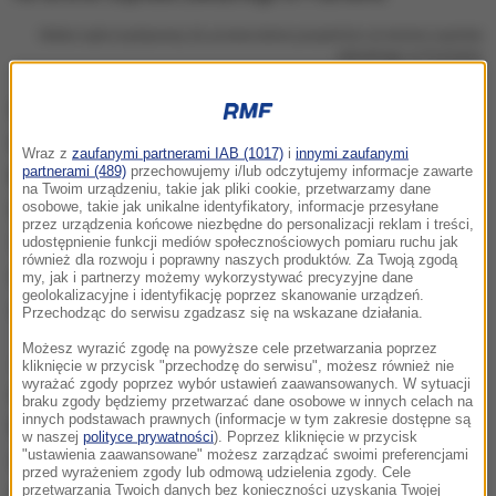
Melex wykorzystywany do przewożenia pacjentów na terenie szpitala
zakaźnego w Poznaniu
Ministerstwo Zdrowia poinformowało rano o śmierci
kolejnych 5 osób zakażonych koronawirusem. W
Wraz z
zaufanymi partnerami IAB (1017)
i
innymi zaufanymi
partnerami (489)
przechowujemy i/lub odczytujemy informacje zawarte
Raciborzu
zmarł 79-letni mężczyzna, w
Grudziądzu
na Twoim urządzeniu, takie jak pliki cookie, przetwarzamy dane
86-letni mężczyzna i 82-letnia kobieta, w
Krakowie
osobowe, takie jak unikalne identyfikatory, informacje przesyłane
przez urządzenia końcowe niezbędne do personalizacji reklam i treści,
56-letnia kobieta i w szpitalu w
Zgierzu
67-letni
udostępnienie funkcji mediów społecznościowych pomiaru ruchu jak
również dla rozwoju i poprawny naszych produktów. Za Twoją zgodą
mężczyzna. Wszystkie osoby miały także na inne
my, jak i partnerzy możemy wykorzystywać precyzyjne dane
geolokalizacyjne i identyfikację poprzez skanowanie urządzeń.
choroby.
Przechodząc do serwisu zgadzasz się na wskazane działania.
Możesz wyrazić zgodę na powyższe cele przetwarzania poprzez
Jest też
206 nowych, potwierdzonych przypadków
kliknięcie w przycisk "przechodzę do serwisu", możesz również nie
wyrażać zgody poprzez wybór ustawień zaawansowanych. W sytuacji
zakażenia koronawirusem
.
Najwięcej - 67 - w
braku zgody będziemy przetwarzać dane osobowe w innych celach na
innych podstawach prawnych (informacje w tym zakresie dostępne są
Wielkopolsce
, 37 w woj. śląskim, 31 w woj.
w naszej
polityce prywatności
). Poprzez kliknięcie w przycisk
"ustawienia zaawansowane" możesz zarządzać swoimi preferencjami
dolnośląskim, 25 w woj. lubelskim, 14 w woj.
przed wyrażeniem zgody lub odmową udzielenia zgody. Cele
małopolskim, 10 w woj. opolskim, 7 w woj.
przetwarzania Twoich danych bez konieczności uzyskania Twojej