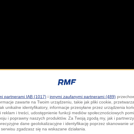
i partnerami IAB (1017)
i
innymi zaufanymi partnerami (489)
przechow
ormacje zawarte na Twoim urządzeniu, takie jak pliki cookie, przetwar
jak unikalne identyfikatory, informacje przesyłane przez urządzenia k
i reklam i treści, udostępnienie funkcji mediów społecznościowych pom
woju i poprawny naszych produktów. Za Twoją zgodą my, jak i partner
recyzyjne dane geolokalizacyjne i identyfikację poprzez skanowanie u
serwisu zgadzasz się na wskazane działania.