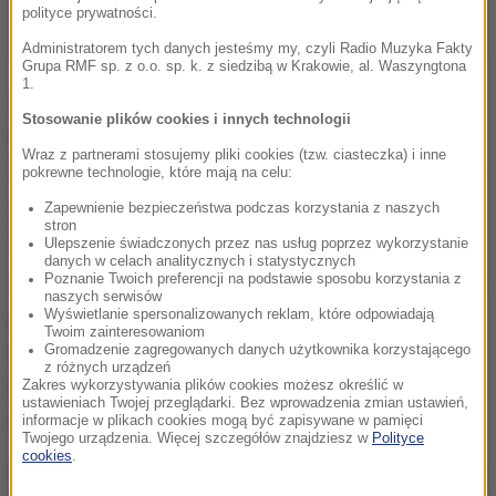
polityce prywatności.
Administratorem tych danych jesteśmy my, czyli Radio Muzyka Fakty
Grupa RMF sp. z o.o. sp. k. z siedzibą w Krakowie, al. Waszyngtona
1.
W sieci pojawiła się kolejna partia
zdjęć z
Stosowanie plików cookies i innych technologii
fotopułapek działających m.in. na terenie
Wraz z partnerami stosujemy pliki cookies (tzw. ciasteczka) i inne
Tatrzańskiego Parku Narodowego
(TPN). Materiały
pokrewne technologie, które mają na celu:
opublikowano we wtorek na platformie
Zooniverse
Zapewnienie bezpieczeństwa podczas korzystania z naszych
stron
w ramach projektu
WildINTEL.
Ulepszenie świadczonych przez nas usług poprzez wykorzystanie
danych w celach analitycznych i statystycznych
Poznanie Twoich preferencji na podstawie sposobu korzystania z
Inicjatywa finansowana z programu
Biodiversa+
jest
naszych serwisów
Wyświetlanie spersonalizowanych reklam, które odpowiadają
koordynowana przez
Instytut Ochrony Przyrody
Twoim zainteresowaniom
Gromadzenie zagregowanych danych użytkownika korzystającego
PAN w Krakowie
. Oprócz Tatr projekt obejmuje
z różnych urządzeń
hiszpański Park Narodowy Doñana
,
deltę Odry
oraz
Zakres wykorzystywania plików cookies możesz określić w
ustawieniach Twojej przeglądarki. Bez wprowadzenia zmian ustawień,
norweski region Indre Østfold.
informacje w plikach cookies mogą być zapisywane w pamięci
Twojego urządzenia. Więcej szczegółów znajdziesz w
Polityce
cookies
.
Fotopułapki to ukryte kamery aktywowane ruchem.