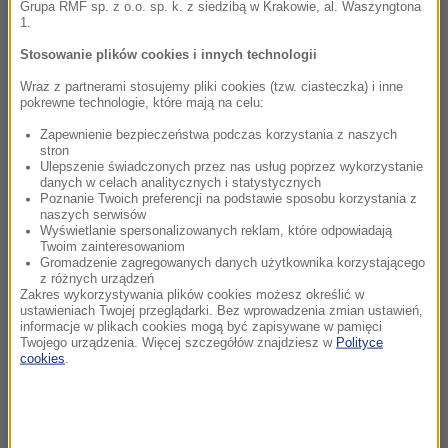
Grupa RMF sp. z o.o. sp. k. z siedzibą w Krakowie, al. Waszyngtona
1.
Stosowanie plików cookies i innych technologii
Wraz z partnerami stosujemy pliki cookies (tzw. ciasteczka) i inne
pokrewne technologie, które mają na celu:
Zapewnienie bezpieczeństwa podczas korzystania z naszych
stron
Ulepszenie świadczonych przez nas usług poprzez wykorzystanie
danych w celach analitycznych i statystycznych
Poznanie Twoich preferencji na podstawie sposobu korzystania z
naszych serwisów
Wyświetlanie spersonalizowanych reklam, które odpowiadają
Twoim zainteresowaniom
Gromadzenie zagregowanych danych użytkownika korzystającego
z różnych urządzeń
Zakres wykorzystywania plików cookies możesz określić w
ustawieniach Twojej przeglądarki. Bez wprowadzenia zmian ustawień,
informacje w plikach cookies mogą być zapisywane w pamięci
Twojego urządzenia. Więcej szczegółów znajdziesz w
Polityce
cookies
.