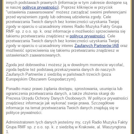
innych podstawach prawnych (informacje w tym zakresie dostępne są
w naszej
polityce prywatności
). Poprzez kliknięcie w przycisk
efekt przelotu przez atmosferę drobiny skalnej
"ustawienia zaawansowane" możesz zarządzać swoimi preferencjami
pochodzącej z kosmosu, czyli meteoroidu. Jeśli
przed wyrażeniem zgody lub odmową udzielenia zgody. Cele
przetwarzania Twoich danych bez konieczności uzyskania Twojej
fragment ten przetrwa lot przez atmosferę i dotrze
zgody w oparciu o uzasadniony interes Radio Muzyka Fakty Grupa
RMF sp. z o.o. sp. k. oraz informacje o możliwości sprzeciwienia się
do powierzchni Ziemi, nazywany jest meteorytem.
takiemu przetwarzaniu znajdziesz w
polityce prywatności
. Cele
przetwarzania Twoich danych bez konieczności uzyskania Twojej
zgody w oparciu o uzasadniony interes
Zaufanych Partnerów IAB
oraz
Meteory mogą pojawiać się losowo przez cały rok,
możliwość sprzeciwienia się takiemu przetwarzaniu znajdziesz w
ustawieniach zaawansowanych.
jednak najwięcej z nich obserwujemy podczas tzw.
Zgoda jest dobrowolna i możesz ją w dowolnym momencie wycofać,
rojów meteorów
, gdy ich tory wydają się wybiegać z
zgoda będzie też podstawą przekazywania danych do naszych
Zaufanych Partnerów z siedzibą w państwach trzecich (poza
jednego punktu na niebie – radiantu.
Europejskim Obszarem Gospodarczym).
Ponadto masz prawo żądania dostępu, sprostowania, usunięcia lub
Za powstawanie roju Bootydów odpowiada kometa
ograniczenia przetwarzania danych, a także złożenia skargi do
7P/Pons-Winnecke, która okrąża Słońce co 6,3 roku.
Prezesa Urzędu Ochrony Danych Osobowych. W polityce prywatności
znajdziesz informacje jak wykonać swoje prawa. Szczegółowe
Ostatni raz przeszła przez peryhelium, czyli punkt
informacje na temat przetwarzania Twoich danych znajdują się w
polityce prywatności.
najbliższy Słońcu, 27 maja 2021 roku. W przyszłym
Administratorem tych danych jesteśmy my, czyli Radio Muzyka Fakty
roku kometa ponownie zbliży się do naszej gwiazdy.
Grupa RMF sp. z o.o. sp. k. z siedzibą w Krakowie, al. Waszyngtona
1.