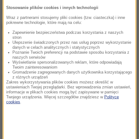
Jej średnica szacowana jest na około 5 kilometrów,
Stosowanie plików cookies i innych technologii
a odkryto ją już w 1819 roku.
Wraz z partnerami stosujemy pliki cookies (tzw. ciasteczka) i inne
pokrewne technologie, które mają na celu:
Kiedy najlepiej obserwować Bootydy?
Zapewnienie bezpieczeństwa podczas korzystania z naszych
stron
Według „Almanachu astronomicznego na rok 2026”
Ulepszenie świadczonych przez nas usług poprzez wykorzystanie
danych w celach analitycznych i statystycznych
oraz „Kalendarza Rojów Meteorów 2026”
Poznanie Twoich preferencji na podstawie sposobu korzystania z
naszych serwisów
przygotowanego przez Międzynarodową
Wyświetlanie spersonalizowanych reklam, które odpowiadają
Organizację Meteorów, maksimum aktywności
Twoim zainteresowaniom
Gromadzenie zagregowanych danych użytkownika korzystającego
Czerwcowych Bootydów
przypadło w nocy z 22 na
z różnych urządzeń
Zakres wykorzystywania plików cookies możesz określić w
23 czerwca.
ustawieniach Twojej przeglądarki. Bez wprowadzenia zmian ustawień,
informacje w plikach cookies mogą być zapisywane w pamięci
Twojego urządzenia. Więcej szczegółów znajdziesz w
Polityce
cookies
.
Dalsza część artykułu pod materiałem video: