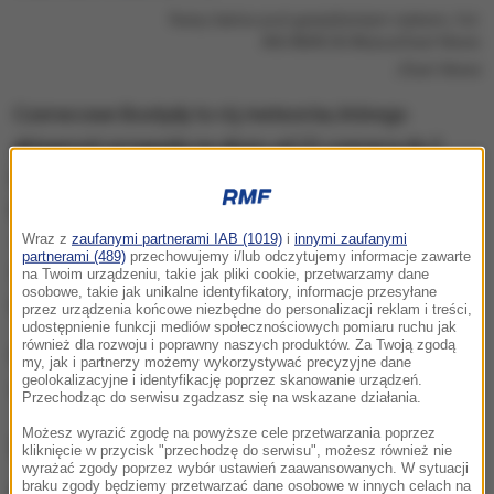
Ruiny łuków pod gwiaździstym niebem, fot:
AA/ABACA/Abaca/East News
/
East News
Czerwcowe Bootydy to rój meteorów, którego
aktywność przypada na okres od 22 czerwca do 2
lipca. W przeciwieństwie do wielu innych rojów,
Bootydy charakteryzują się zmienną intensywnością
– w niektórych latach można zaobserwować
nawet
Wraz z
zaufanymi partnerami IAB (1019)
i
innymi zaufanymi
partnerami (489)
przechowujemy i/lub odczytujemy informacje zawarte
100 zjawisk na godzinę
, podczas gdy w innych ich
na Twoim urządzeniu, takie jak pliki cookie, przetwarzamy dane
osobowe, takie jak unikalne identyfikatory, informacje przesyłane
liczba jest znacznie mniejsza.
przez urządzenia końcowe niezbędne do personalizacji reklam i treści,
udostępnienie funkcji mediów społecznościowych pomiaru ruchu jak
również dla rozwoju i poprawny naszych produktów. Za Twoją zgodą
Rój ten jest nieprzewidywalny, co czyni go
my, jak i partnerzy możemy wykorzystywać precyzyjne dane
geolokalizacyjne i identyfikację poprzez skanowanie urządzeń.
wyjątkowo interesującym dla miłośników astronomii.
Przechodząc do serwisu zgadzasz się na wskazane działania.
Możesz wyrazić zgodę na powyższe cele przetwarzania poprzez
Skąd biorą się
„
spadające gwiazdy”?
kliknięcie w przycisk "przechodzę do serwisu", możesz również nie
wyrażać zgody poprzez wybór ustawień zaawansowanych. W sytuacji
braku zgody będziemy przetwarzać dane osobowe w innych celach na
Meteor, potocznie nazywany spadającą gwiazdą, to