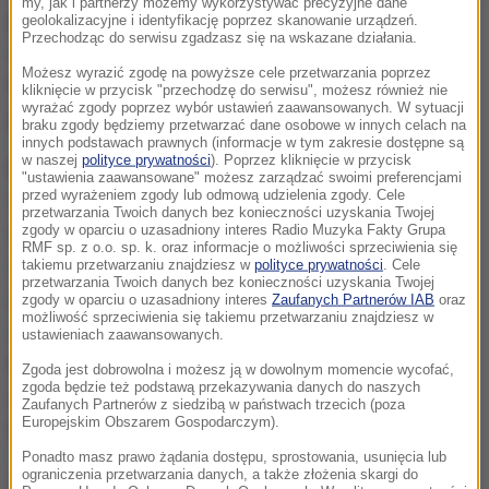
my, jak i partnerzy możemy wykorzystywać precyzyjne dane
przez mniej więcej 20 lat. Opublikowane właśnie
geolokalizacyjne i identyfikację poprzez skanowanie urządzeń.
Przechodząc do serwisu zgadzasz się na wskazane działania.
wyniki dotyczą programu, w którym badacze z
Możesz wyrazić zgodę na powyższe cele przetwarzania poprzez
Finlandii chcieli prześledzić stan zdrowia
kliknięcie w przycisk "przechodzę do serwisu", możesz również nie
wyrażać zgody poprzez wybór ustawień zaawansowanych. W sytuacji
psychicznego i fizycznego od młodszego wieku.
braku zgody będziemy przetwarzać dane osobowe w innych celach na
innych podstawach prawnych (informacje w tym zakresie dostępne są
w naszej
polityce prywatności
). Poprzez kliknięcie w przycisk
Wykorzystano dane z długoterminowego badania
,
"ustawienia zaawansowane" możesz zarządzać swoimi preferencjami
przed wyrażeniem zgody lub odmową udzielenia zgody. Cele
w którym śledzono setki dzieci urodzonych w 1959
przetwarzania Twoich danych bez konieczności uzyskania Twojej
zgody w oparciu o uzasadniony interes Radio Muzyka Fakty Grupa
roku w fińskim mieście Jyväskylä od dzieciństwa do
RMF sp. z o.o. sp. k. oraz informacje o możliwości sprzeciwienia się
wczesnych lat 60., zespół analizował dane
takiemu przetwarzaniu znajdziesz w
polityce prywatności
. Cele
przetwarzania Twoich danych bez konieczności uzyskania Twojej
dotyczące zdrowia psychicznego i fizycznego
zgody w oparciu o uzasadniony interes
Zaufanych Partnerów IAB
oraz
możliwość sprzeciwienia się takiemu przetwarzaniu znajdziesz w
uczestników, które były zbierane z pomocą ankiet i
ustawieniach zaawansowanych.
badań medycznych, gdy mieli 27 lat (326
Zgoda jest dobrowolna i możesz ją w dowolnym momencie wycofać,
zgoda będzie też podstawą przekazywania danych do naszych
uczestników) oraz ponownie w wieku 36, 42, 50 i 61
Zaufanych Partnerów z siedzibą w państwach trzecich (poza
Europejskim Obszarem Gospodarczym).
lat (206 uczestników).
Ponadto masz prawo żądania dostępu, sprostowania, usunięcia lub
ograniczenia przetwarzania danych, a także złożenia skargi do
Zdrowie psychiczne oceniano za pomocą ankiet na