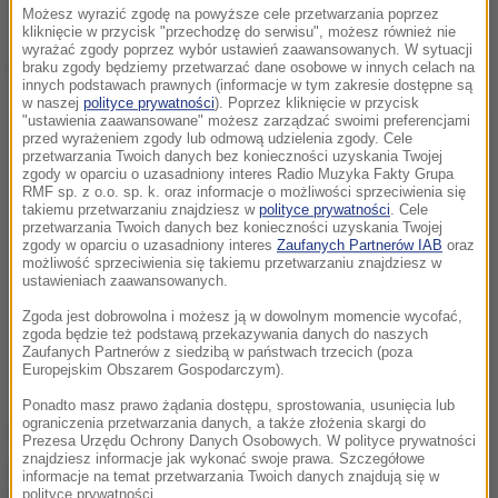
Możesz wyrazić zgodę na powyższe cele przetwarzania poprzez
kliknięcie w przycisk "przechodzę do serwisu", możesz również nie
wyrażać zgody poprzez wybór ustawień zaawansowanych. W sytuacji
Dalsza część artykułu pod materiałem video:
braku zgody będziemy przetwarzać dane osobowe w innych celach na
innych podstawach prawnych (informacje w tym zakresie dostępne są
w naszej
polityce prywatności
). Poprzez kliknięcie w przycisk
"ustawienia zaawansowane" możesz zarządzać swoimi preferencjami
przed wyrażeniem zgody lub odmową udzielenia zgody. Cele
przetwarzania Twoich danych bez konieczności uzyskania Twojej
zgody w oparciu o uzasadniony interes Radio Muzyka Fakty Grupa
RMF sp. z o.o. sp. k. oraz informacje o możliwości sprzeciwienia się
takiemu przetwarzaniu znajdziesz w
polityce prywatności
. Cele
przetwarzania Twoich danych bez konieczności uzyskania Twojej
zgody w oparciu o uzasadniony interes
Zaufanych Partnerów IAB
oraz
możliwość sprzeciwienia się takiemu przetwarzaniu znajdziesz w
ustawieniach zaawansowanych.
Zgoda jest dobrowolna i możesz ją w dowolnym momencie wycofać,
zgoda będzie też podstawą przekazywania danych do naszych
Zaufanych Partnerów z siedzibą w państwach trzecich (poza
Europejskim Obszarem Gospodarczym).
Ponadto masz prawo żądania dostępu, sprostowania, usunięcia lub
ograniczenia przetwarzania danych, a także złożenia skargi do
W marcu ubiegłego roku naukowcy ogłosili, że w
Prezesa Urzędu Ochrony Danych Osobowych. W polityce prywatności
znajdziesz informacje jak wykonać swoje prawa. Szczegółowe
jednej z próbek skalnych pobranych przez łazik
informacje na temat przetwarzania Twoich danych znajdują się w
polityce prywatności.