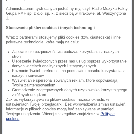
Curiosity w kraterze Gale zidentyfikowano niewielkie
ilości dekanu, undekanu i dodekanu. Są to
Administratorem tych danych jesteśmy my, czyli Radio Muzyka Fakty
Grupa RMF sp. z o.o. sp. k. z siedzibą w Krakowie, al. Waszyngtona
największe jak dotąd związki organiczne wykryte
1.
na Marsie
. Badacze sugerują, że mogą one być
Stosowanie plików cookies i innych technologii
fragmentami kwasów tłuszczowych, które zostały
Wraz z partnerami stosujemy pliki cookies (tzw. ciasteczka) i inne
pokrewne technologie, które mają na celu:
zachowane w starożytnych osadach mułowych.
Na
Zapewnienie bezpieczeństwa podczas korzystania z naszych
Ziemi kwasy tłuszczowe są wytwarzane głównie
stron
Ulepszenie świadczonych przez nas usług poprzez wykorzystanie
przez organizmy żywe
, choć mogą również
danych w celach analitycznych i statystycznych
Poznanie Twoich preferencji na podstawie sposobu korzystania z
powstawać w wyniku procesów geologicznych.
naszych serwisów
Wyświetlanie spersonalizowanych reklam, które odpowiadają
Dane uzyskane przez Curiosity nie pozwoliły
Twoim zainteresowaniom
Gromadzenie zagregowanych danych użytkownika korzystającego
jednoznacznie stwierdzić, czy wykryte cząsteczki
z różnych urządzeń
Zakres wykorzystywania plików cookies możesz określić w
powstały w wyniku działalności biologicznej, czy też
ustawieniach Twojej przeglądarki. Bez wprowadzenia zmian ustawień,
informacje w plikach cookies mogą być zapisywane w pamięci
są efektem procesów nieożywionych. W związku z
Twojego urządzenia. Więcej szczegółów znajdziesz w
Polityce
cookies
.
tym zespół badawczy przeprowadził szczegółową
analizę potencjalnych niebiologicznych źródeł tych