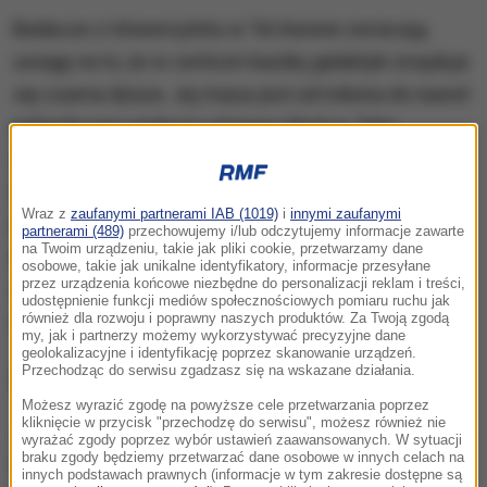
Badacze z Uniwersytetu w Tel Awiwie zwracają
uwagę na to, że w centrum każdej galaktyki znajduje
się czarna dziura. Jej masa jest od miliona do nawet
miliarda razy większa od masy Słońca. Taka
supermasywna
czarna dziura
istnieje również w
Drodze Mlecznej.
Odkrycie jej zostało
Wraz z
zaufanymi partnerami IAB (1019)
i
innymi zaufanymi
uhonorowane w 2020 r. Nagrodą Nobla w
partnerami (489)
przechowujemy i/lub odczytujemy informacje zawarte
na Twoim urządzeniu, takie jak pliki cookie, przetwarzamy dane
dziedzinie fizyki.
Naukowcy podkreślają, że te
osobowe, takie jak unikalne identyfikatory, informacje przesyłane
przez urządzenia końcowe niezbędne do personalizacji reklam i treści,
obiekty są trudne do badania, bo nie wydobywa się z
udostępnienie funkcji mediów społecznościowych pomiaru ruchu jak
również dla rozwoju i poprawny naszych produktów. Za Twoją zgodą
nich nawet światło.
my, jak i partnerzy możemy wykorzystywać precyzyjne dane
geolokalizacyjne i identyfikację poprzez skanowanie urządzeń.
Przechodząc do serwisu zgadzasz się na wskazane działania.
Wpływ czarnej dziury na otoczenie
Możesz wyrazić zgodę na powyższe cele przetwarzania poprzez
kliknięcie w przycisk "przechodzę do serwisu", możesz również nie
Jedną ze stosowanych metod jest więc obserwacja
wyrażać zgody poprzez wybór ustawień zaawansowanych. W sytuacji
braku zgody będziemy przetwarzać dane osobowe w innych celach na
tego, w jaki sposób czarna dziura wpływa na
innych podstawach prawnych (informacje w tym zakresie dostępne są