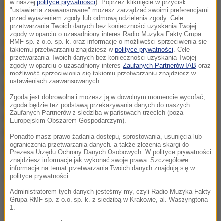
w naszej
polityce prywatności
). Poprzez kliknięcie w przycisk
otoczenie.
"ustawienia zaawansowane" możesz zarządzać swoimi preferencjami
przed wyrażeniem zgody lub odmową udzielenia zgody. Cele
Jeśli chodzi o supermasywne czarne dziury, to
przetwarzania Twoich danych bez konieczności uzyskania Twojej
zgody w oparciu o uzasadniony interes Radio Muzyka Fakty Grupa
obserwuje się gwiazdy, które raz na 10-100 tysięcy
RMF sp. z o.o. sp. k. oraz informacje o możliwości sprzeciwienia się
takiemu przetwarzaniu znajdziesz w
polityce prywatności
. Cele
lat zbliżają się do takiego olbrzymiego obiektu.
przetwarzania Twoich danych bez konieczności uzyskania Twojej
zgody w oparciu o uzasadniony interes
Zaufanych Partnerów IAB
oraz
Wtedy, jak wskazują modele, gwiazda zostaje
możliwość sprzeciwienia się takiemu przetwarzaniu znajdziesz w
ustawieniach zaawansowanych.
zwykle rozerwana. Połowa zostaje pochłonięta
Zgoda jest dobrowolna i możesz ją w dowolnym momencie wycofać,
przez czarną dziurę, a połowa wyrzucona w
zgoda będzie też podstawą przekazywania danych do naszych
Zaufanych Partnerów z siedzibą w państwach trzecich (poza
przestrzeń. Materia gwiazdy opada na czarną dziurę
Europejskim Obszarem Gospodarczym).
po spiralnej drodze, podobnie jak woda spływająca
Ponadto masz prawo żądania dostępu, sprostowania, usunięcia lub
do odpływu w wannie.
ograniczenia przetwarzania danych, a także złożenia skargi do
Prezesa Urzędu Ochrony Danych Osobowych. W polityce prywatności
znajdziesz informacje jak wykonać swoje prawa. Szczegółowe
informacje na temat przetwarzania Twoich danych znajdują się w
Dalsza część artykułu pod materiałem video:
polityce prywatności.
Administratorem tych danych jesteśmy my, czyli Radio Muzyka Fakty
Grupa RMF sp. z o.o. sp. k. z siedzibą w Krakowie, al. Waszyngtona
1.