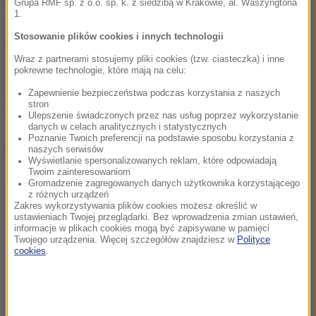
życiu. Tym razem
naukowcy postanowili przyjrzeć
Grupa RMF sp. z o.o. sp. k. z siedzibą w Krakowie, al. Waszyngtona
1.
się całym rodzinom, w których długowieczność
Stosowanie plików cookies i innych technologii
występuje w kilku pokoleniach
. Taka perspektywa
Wraz z partnerami stosujemy pliki cookies (tzw. ciasteczka) i inne
pozwala lepiej oddzielić wpływ czynników
pokrewne technologie, które mają na celu:
genetycznych od środowiskowych, takich jak styl
Zapewnienie bezpieczeństwa podczas korzystania z naszych
stron
życia czy status społeczno-ekonomiczny.
Ulepszenie świadczonych przez nas usług poprzez wykorzystanie
danych w celach analitycznych i statystycznych
Poznanie Twoich preferencji na podstawie sposobu korzystania z
Dalsza część artykułu pod materiałem video:
naszych serwisów
Wyświetlanie spersonalizowanych reklam, które odpowiadają
Twoim zainteresowaniom
Gromadzenie zagregowanych danych użytkownika korzystającego
z różnych urządzeń
Zakres wykorzystywania plików cookies możesz określić w
ustawieniach Twojej przeglądarki. Bez wprowadzenia zmian ustawień,
informacje w plikach cookies mogą być zapisywane w pamięci
Twojego urządzenia. Więcej szczegółów znajdziesz w
Polityce
cookies
.