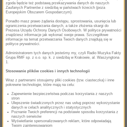
zgoda będzie też podstawą przekazywania danych do naszych
Zaufanych Partnerów z siedzibą w państwach trzecich (poza
A jaka jest prawda o Musku? Trudno powiedzieć
Europejskim Obszarem Gospodarczym).
jednoznacznie. Jego wyznawcy uważają go za boga,
Ponadto masz prawo żądania dostępu, sprostowania, usunięcia lub
ograniczenia przetwarzania danych, a także złożenia skargi do
wrogowie postrzegają go jak wariata, a co najmniej
Prezesa Urzędu Ochrony Danych Osobowych. W polityce prywatności
znajdziesz informacje jak wykonać swoje prawa. Szczegółowe
hochsztaplera. Ashlee Vance - amerykański
informacje na temat przetwarzania Twoich danych znajdują się w
polityce prywatności.
publicysta, autor znakomitej biografii szefa SpaceX-
Administratorem tych danych jesteśmy my, czyli Radio Muzyka Fakty
tak opisuje pierwszą rozmowę tête-à-tête z
Grupa RMF sp. z o.o. sp. k. z siedzibą w Krakowie, al. Waszyngtona
1.
geniuszem :
Pierwszy raz Musk wpuścił dziennikarza
Stosowanie plików cookies i innych technologii
do swojego świata. Dwie i pół godziny po rozpoczęciu
naszego spotkania Musk położył dłonie na stole,
Wraz z partnerami stosujemy pliki cookies (tzw. ciasteczka) i inne
pokrewne technologie, które mają na celu:
podniósł się z krzesła, zatrzymał, spojrzał mi w oczy i
Zapewnienie bezpieczeństwa podczas korzystania z naszych
zadał to niewygodne pytanie: "Uważasz mnie za
stron
Ulepszenie świadczonych przez nas usług poprzez wykorzystanie
szaleńca?". Osobliwość tego pytania na chwilę
danych w celach analitycznych i statystycznych
Poznanie Twoich preferencji na podstawie sposobu korzystania z
odebrała mi mowę, podczas gdy każda synapsa w
naszych serwisów
Wyświetlanie spersonalizowanych reklam, które odpowiadają
moim mózgu starała się wykombinować, czy był to
Twoim zainteresowaniom