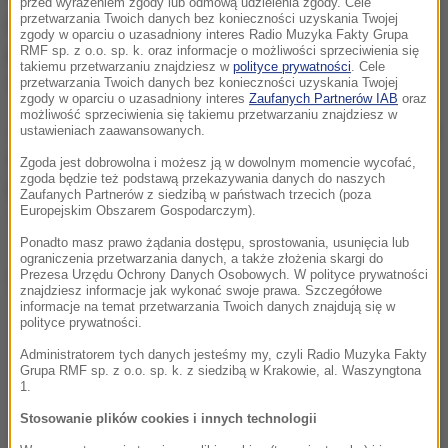
przed wyrażeniem zgody lub odmową udzielenia zgody. Cele
ponad 30 lat.
Kleszcze mają najmniejsze szanse
przetwarzania Twoich danych bez konieczności uzyskania Twojej
zgody w oparciu o uzasadniony interes Radio Muzyka Fakty Grupa
przeżycia
na trawniku z krótko przystrzyżoną trawą
-
RMF sp. z o.o. sp. k. oraz informacje o możliwości sprzeciwienia się
takiemu przetwarzaniu znajdziesz w
polityce prywatności
. Cele
dodaje.
przetwarzania Twoich danych bez konieczności uzyskania Twojej
zgody w oparciu o uzasadniony interes
Zaufanych Partnerów IAB
oraz
możliwość sprzeciwienia się takiemu przetwarzaniu znajdziesz w
Jak wyjaśniają badacze, kleszcze najlepiej rozwijają
ustawieniach zaawansowanych.
się w miejscach wilgotnych, zacienionych i tam,
Zgoda jest dobrowolna i możesz ją w dowolnym momencie wycofać,
zgoda będzie też podstawą przekazywania danych do naszych
gdzie przebywają zwierzęta będące ich żywicielami
Zaufanych Partnerów z siedzibą w państwach trzecich (poza
Europejskim Obszarem Gospodarczym).
- m.in. sarny, dziki, jeże czy gryzonie.
Ponadto masz prawo żądania dostępu, sprostowania, usunięcia lub
ograniczenia przetwarzania danych, a także złożenia skargi do
Dalsza część artykułu pod materiałem video:
Prezesa Urzędu Ochrony Danych Osobowych. W polityce prywatności
znajdziesz informacje jak wykonać swoje prawa. Szczegółowe
informacje na temat przetwarzania Twoich danych znajdują się w
polityce prywatności.
Administratorem tych danych jesteśmy my, czyli Radio Muzyka Fakty
Grupa RMF sp. z o.o. sp. k. z siedzibą w Krakowie, al. Waszyngtona
1.
Stosowanie plików cookies i innych technologii