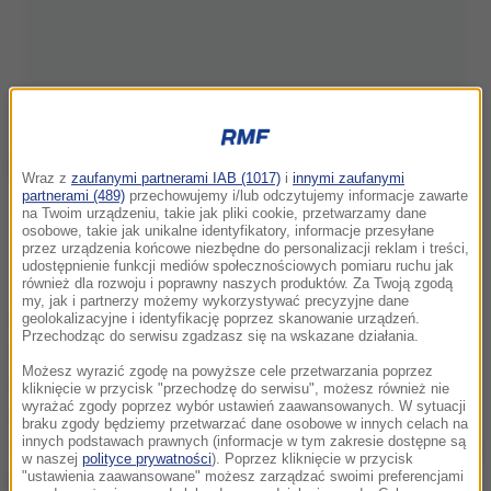
Wraz z
zaufanymi partnerami IAB (1017)
i
innymi zaufanymi
partnerami (489)
przechowujemy i/lub odczytujemy informacje zawarte
na Twoim urządzeniu, takie jak pliki cookie, przetwarzamy dane
Najnowsze informacje z kraju i ze świata
osobowe, takie jak unikalne identyfikatory, informacje przesyłane
przez urządzenia końcowe niezbędne do personalizacji reklam i treści,
znajdziesz na
RMF24.pl
. Bądź na bieżąco.
udostępnienie funkcji mediów społecznościowych pomiaru ruchu jak
również dla rozwoju i poprawny naszych produktów. Za Twoją zgodą
my, jak i partnerzy możemy wykorzystywać precyzyjne dane
Kilka badań wykazało, że pospolity kleszcz Ixodes
geolokalizacyjne i identyfikację poprzez skanowanie urządzeń.
Przechodząc do serwisu zgadzasz się na wskazane działania.
ricinus występuje w większej liczbie w biotopach z
Możesz wyrazić zgodę na powyższe cele przetwarzania poprzez
roślinnością krzewiastą i drzewami niż na otwartych
kliknięcie w przycisk "przechodzę do serwisu", możesz również nie
wyrażać zgody poprzez wybór ustawień zaawansowanych. W sytuacji
terenach
- mówi cytowany przez portal Natursidan
braku zgody będziemy przetwarzać dane osobowe w innych celach na
innych podstawach prawnych (informacje w tym zakresie dostępne są
Thomas Jaenson, profesor entomologii medycznej z
w naszej
polityce prywatności
). Poprzez kliknięcie w przycisk
"ustawienia zaawansowane" możesz zarządzać swoimi preferencjami
Uniwersytetu w Uppsali, który bada kleszcze od