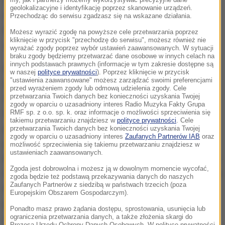
geolokalizacyjne i identyfikację poprzez skanowanie urządzeń.
Agency (JAXA) w celu poszukiwania śladów wody i
Przechodząc do serwisu zgadzasz się na wskazane działania.
badania innych czynników, istotnych dla przyszłych
Możesz wyrazić zgodę na powyższe cele przetwarzania poprzez
kliknięcie w przycisk "przechodzę do serwisu", możesz również nie
załogowych misji księżycowych.
wyrażać zgody poprzez wybór ustawień zaawansowanych. W sytuacji
braku zgody będziemy przetwarzać dane osobowe w innych celach na
innych podstawach prawnych (informacje w tym zakresie dostępne są
Lądowanie na Księżycu to wciąż trudne
w naszej
polityce prywatności
). Poprzez kliknięcie w przycisk
"ustawienia zaawansowane" możesz zarządzać swoimi preferencjami
przedsięwzięcie, które
udało się do tej pory tylko
przed wyrażeniem zgody lub odmową udzielenia zgody. Cele
przetwarzania Twoich danych bez konieczności uzyskania Twojej
Związkowi Radzieckiemu, Stanom Zjednoczonym,
zgody w oparciu o uzasadniony interes Radio Muzyka Fakty Grupa
Chinom i Indiom.
Nie powiodła się przy tym do tej
RMF sp. z o.o. sp. k. oraz informacje o możliwości sprzeciwienia się
takiemu przetwarzaniu znajdziesz w
polityce prywatności
. Cele
pory żadna próba umieszczenia na Srebrnym Globie
przetwarzania Twoich danych bez konieczności uzyskania Twojej
zgody w oparciu o uzasadniony interes
Zaufanych Partnerów IAB
oraz
prywatnych lądowników. Zawiodły zarówno
możliwość sprzeciwienia się takiemu przetwarzaniu znajdziesz w
ustawieniach zaawansowanych.
Beresheet izraelskiej firmy SpaceIL w 2019 roku, jak i
Zgoda jest dobrowolna i możesz ją w dowolnym momencie wycofać,
Hakuto-R japońskiej firmy iSpace w 2023 roku i misja
zgoda będzie też podstawą przekazywania danych do naszych
Zaufanych Partnerów z siedzibą w państwach trzecich (poza
Peregrine amerykańskiej firmy Astrobotic zaledwie
Europejskim Obszarem Gospodarczym).
przed tygodniem. W ubiegłym roku nie udała się też
Ponadto masz prawo żądania dostępu, sprostowania, usunięcia lub
ograniczenia przetwarzania danych, a także złożenia skargi do
oficjalna rosyjska misja Łuna-25.
Prezesa Urzędu Ochrony Danych Osobowych. W polityce prywatności