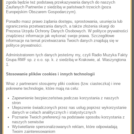
zgoda będzie też podstawą przekazywania danych do naszych
Zaufanych Partnerów z siedzibą w państwach trzecich (poza
Europejskim Obszarem Gospodarczym).
Ponadto masz prawo żądania dostępu, sprostowania, usunięcia lub
ograniczenia przetwarzania danych, a także złożenia skargi do
Prezesa Urzędu Ochrony Danych Osobowych. W polityce prywatności
znajdziesz informacje jak wykonać swoje prawa. Szczegółowe
informacje na temat przetwarzania Twoich danych znajdują się w
polityce prywatności.
Administratorem tych danych jesteśmy my, czyli Radio Muzyka Fakty
Grupa RMF sp. z o.o. sp. k. z siedzibą w Krakowie, al. Waszyngtona
1.
Co się stało z antymaterią?
Stosowanie plików cookies i innych technologii
Wraz z partnerami stosujemy pliki cookies (tzw. ciasteczka) i inne
Ten pionierski test stanowi pierwszy krok do
pokrewne technologie, które mają na celu:
realizacji ambitnego celu: przewożenia
Zapewnienie bezpieczeństwa podczas korzystania z naszych
antyprotonów do innych europejskich laboratoriów,
stron
Ulepszenie świadczonych przez nas usług poprzez wykorzystanie
takich jak Uniwersytet Heinricha Heinego w
danych w celach analitycznych i statystycznych
Poznanie Twoich preferencji na podstawie sposobu korzystania z
Düsseldorfie. Tam możliwe będzie przeprowadzanie
naszych serwisów
Wyświetlanie spersonalizowanych reklam, które odpowiadają
niezwykle precyzyjnych pomiarów właściwości
Twoim zainteresowaniom