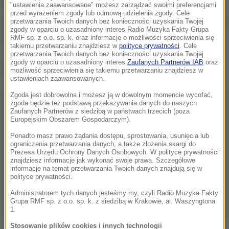
"ustawienia zaawansowane" możesz zarządzać swoimi preferencjami
przed wyrażeniem zgody lub odmową udzielenia zgody. Cele
Co ciekawe, w miejscu znaleziska naukowcy natrafili
przetwarzania Twoich danych bez konieczności uzyskania Twojej
zgody w oparciu o uzasadniony interes Radio Muzyka Fakty Grupa
też na
duże ilości bursztynu
.
RMF sp. z o.o. sp. k. oraz informacje o możliwości sprzeciwienia się
takiemu przetwarzaniu znajdziesz w
polityce prywatności
. Cele
przetwarzania Twoich danych bez konieczności uzyskania Twojej
zgody w oparciu o uzasadniony interes
Zaufanych Partnerów IAB
oraz
Dalsza część artykułu pod materiałem video:
możliwość sprzeciwienia się takiemu przetwarzaniu znajdziesz w
ustawieniach zaawansowanych.
Zgoda jest dobrowolna i możesz ją w dowolnym momencie wycofać,
zgoda będzie też podstawą przekazywania danych do naszych
Zaufanych Partnerów z siedzibą w państwach trzecich (poza
Europejskim Obszarem Gospodarczym).
Ponadto masz prawo żądania dostępu, sprostowania, usunięcia lub
ograniczenia przetwarzania danych, a także złożenia skargi do
Prezesa Urzędu Ochrony Danych Osobowych. W polityce prywatności
znajdziesz informacje jak wykonać swoje prawa. Szczegółowe
informacje na temat przetwarzania Twoich danych znajdują się w
polityce prywatności.
Administratorem tych danych jesteśmy my, czyli Radio Muzyka Fakty
Grupa RMF sp. z o.o. sp. k. z siedzibą w Krakowie, al. Waszyngtona
1.
Stosowanie plików cookies i innych technologii