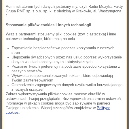
Administratorem tych danych jesteśmy my, czyli Radio Muzyka Fakty
Grupa RMF sp. z o.o. sp. k. z siedzibą w Krakowie, al. Waszyngtona
1.
Koty i ich niezwykły zmysł węchu
Stosowanie plików cookies i innych technologii
Wraz z partnerami stosujemy pliki cookies (tzw. ciasteczka) i inne
Koty znane są z bardzo silnego węchu, który
pokrewne technologie, które mają na celu:
wykorzystują głównie do rozpoznawania innych
Zapewnienie bezpieczeństwa podczas korzystania z naszych
kotów oraz komunikacji między sobą. Jednak
stron
Ulepszenie świadczonych przez nas usług poprzez wykorzystanie
naukowcy od dawna zastanawiali się,
czy ten sam
danych w celach analitycznych i statystycznych
Poznanie Twoich preferencji na podstawie sposobu korzystania z
zmysł pozwala im również rozpoznawać ludzi
.
naszych serwisów
Wyświetlanie spersonalizowanych reklam, które odpowiadają
Twoim zainteresowaniom
Badanie z Tokio wykazało, że koty spędzają
Gromadzenie zagregowanych danych użytkownika korzystającego
z różnych urządzeń
znacznie więcej czasu na wąchaniu próbek
Zakres wykorzystywania plików cookies możesz określić w
ustawieniach Twojej przeglądarki. Bez wprowadzenia zmian ustawień,
zapachowych osób nieznanych, niż zapachów
informacje w plikach cookies mogą być zapisywane w pamięci
Twojego urządzenia. Więcej szczegółów znajdziesz w
Polityce
swoich właścicieli.
W eksperymencie użyto
cookies
.
plastikowych rurek z wymazówkami
zawierającymi
zapach właściciela, osoby obcej tej samej płci lub