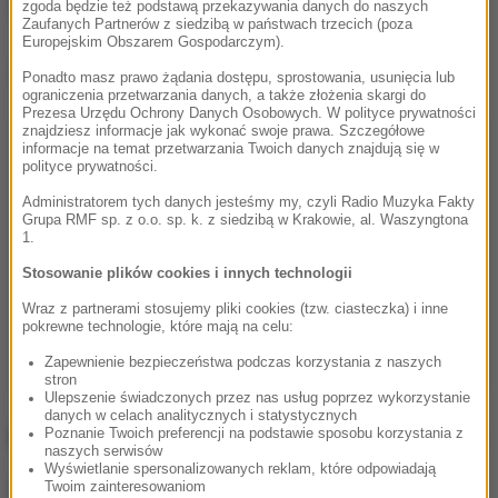
zaradnością.
zgoda będzie też podstawą przekazywania danych do naszych
Zaufanych Partnerów z siedzibą w państwach trzecich (poza
Europejskim Obszarem Gospodarczym).
Dalsza część artykułu pod materiałem video:
Ponadto masz prawo żądania dostępu, sprostowania, usunięcia lub
ograniczenia przetwarzania danych, a także złożenia skargi do
Prezesa Urzędu Ochrony Danych Osobowych. W polityce prywatności
znajdziesz informacje jak wykonać swoje prawa. Szczegółowe
informacje na temat przetwarzania Twoich danych znajdują się w
polityce prywatności.
Administratorem tych danych jesteśmy my, czyli Radio Muzyka Fakty
Grupa RMF sp. z o.o. sp. k. z siedzibą w Krakowie, al. Waszyngtona
1.
Stosowanie plików cookies i innych technologii
Wraz z partnerami stosujemy pliki cookies (tzw. ciasteczka) i inne
pokrewne technologie, które mają na celu:
Zapewnienie bezpieczeństwa podczas korzystania z naszych
stron
Ulepszenie świadczonych przez nas usług poprzez wykorzystanie
danych w celach analitycznych i statystycznych
Kontynent rozdziela się pod stopami
Poznanie Twoich preferencji na podstawie sposobu korzystania z
naszych serwisów
Wyświetlanie spersonalizowanych reklam, które odpowiadają
Region Afar to także - a może przede wszystkim -
Twoim zainteresowaniom