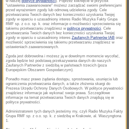
w naszej
polityce prywatności
). Poprzez kliknięcie w przycisk
"ustawienia zaawansowane" możesz zarządzać swoimi preferencjami
przed wyrażeniem zgody lub odmową udzielenia zgody. Cele
przetwarzania Twoich danych bez konieczności uzyskania Twojej
zgody w oparciu o uzasadniony interes Radio Muzyka Fakty Grupa
RMF sp. z o.o. sp. k. oraz informacje o możliwości sprzeciwienia się
takiemu przetwarzaniu znajdziesz w
polityce prywatności
. Cele
przetwarzania Twoich danych bez konieczności uzyskania Twojej
zgody w oparciu o uzasadniony interes
Zaufanych Partnerów IAB
oraz
możliwość sprzeciwienia się takiemu przetwarzaniu znajdziesz w
ustawieniach zaawansowanych.
Zgoda jest dobrowolna i możesz ją w dowolnym momencie wycofać,
Statuetka za reżyserię trafiła ex aequo do
Javiera
zgoda będzie też podstawą przekazywania danych do naszych
Zaufanych Partnerów z siedzibą w państwach trzecich (poza
Calvo i Javiera Ambrossi za "La bola negra" oraz
Europejskim Obszarem Gospodarczym).
Pawła Pawlikowskiego za "Ojczyznę"
. To kolejny po
Ponadto masz prawo żądania dostępu, sprostowania, usunięcia lub
ograniczenia przetwarzania danych, a także złożenia skargi do
"
Zimnej wojnie"
obraz, który zapewnił polskiemu
Prezesa Urzędu Ochrony Danych Osobowych. W polityce prywatności
znajdziesz informacje jak wykonać swoje prawa. Szczegółowe
twórcy tę nagrodę.
informacje na temat przetwarzania Twoich danych znajdują się w
polityce prywatności.
Polak współtworzył scenariusz z
Henkiem
Administratorem tych danych jesteśmy my, czyli Radio Muzyka Fakty
Handloegtenem
. Sercem opowieści są
relacje
Grupa RMF sp. z o.o. sp. k. z siedzibą w Krakowie, al. Waszyngtona
1.
niemieckiego pisarza (w tej roli Hanns Zischler) z