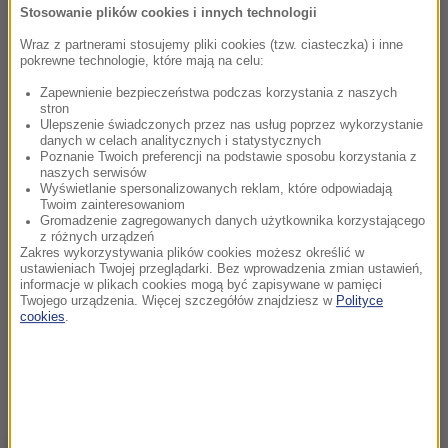
Stosowanie plików cookies i innych technologii
Wraz z partnerami stosujemy pliki cookies (tzw. ciasteczka) i inne
pokrewne technologie, które mają na celu:
Zapewnienie bezpieczeństwa podczas korzystania z naszych
stron
Ulepszenie świadczonych przez nas usług poprzez wykorzystanie
danych w celach analitycznych i statystycznych
Poznanie Twoich preferencji na podstawie sposobu korzystania z
naszych serwisów
Wyświetlanie spersonalizowanych reklam, które odpowiadają
Twoim zainteresowaniom
Gromadzenie zagregowanych danych użytkownika korzystającego
z różnych urządzeń
Zakres wykorzystywania plików cookies możesz określić w
ustawieniach Twojej przeglądarki. Bez wprowadzenia zmian ustawień,
informacje w plikach cookies mogą być zapisywane w pamięci
Twojego urządzenia. Więcej szczegółów znajdziesz w
Polityce
cookies
.
Aktor występował w Teatrze Telewizji, m.in. jako