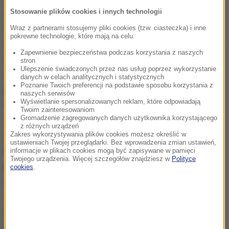
Będziemy zatrudniać pracowników na wszystkich
Stosowanie plików cookies i innych technologii
szczeblach, o różnych poziomach doświadczenia i
Wraz z partnerami stosujemy pliki cookies (tzw. ciasteczka) i inne
pokrewne technologie, które mają na celu:
wykształcenia, od językoznawców i logopedów przez
Zapewnienie bezpieczeństwa podczas korzystania z naszych
ekspertów ds. mediów cyfrowych, po pracowników
stron
Ulepszenie świadczonych przez nas usług poprzez wykorzystanie
centrów logistycznych i asystentów obsługi klienta
–
danych w celach analitycznych i statystycznych
Poznanie Twoich preferencji na podstawie sposobu korzystania z
podał wiceprezes Amazon EU Retail Xavier
naszych serwisów
Wyświetlanie spersonalizowanych reklam, które odpowiadają
Garambois.
Twoim zainteresowaniom
Gromadzenie zagregowanych danych użytkownika korzystającego
z różnych urządzeń
W 2014 r. Amazon otworzył w Polsce dwa centra
Zakres wykorzystywania plików cookies możesz określić w
ustawieniach Twojej przeglądarki. Bez wprowadzenia zmian ustawień,
logistyczne w Bielanach Wrocławskich i jedno w
informacje w plikach cookies mogą być zapisywane w pamięci
Twojego urządzenia. Więcej szczegółów znajdziesz w
Polityce
podpoznańskich Sadach. Do tej pory zainwestował
cookies
.
w naszym kraju ponad 2 mld zł.
W grudniu ubiegłego roku dyrektor operacyjny
Amazon Polska Kerry Person poinformował PAP, że