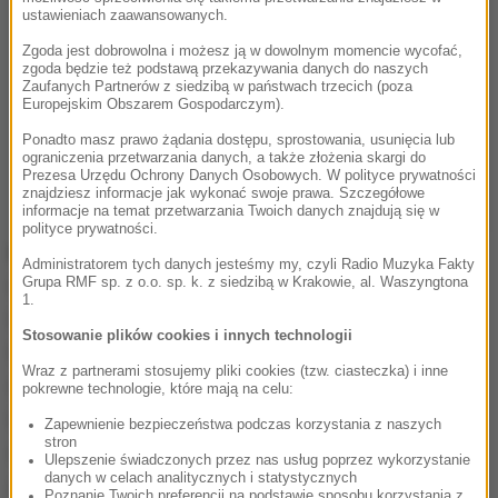
ustawieniach zaawansowanych.
Zgoda jest dobrowolna i możesz ją w dowolnym momencie wycofać,
zgoda będzie też podstawą przekazywania danych do naszych
Zaufanych Partnerów z siedzibą w państwach trzecich (poza
Europejskim Obszarem Gospodarczym).
Ponadto masz prawo żądania dostępu, sprostowania, usunięcia lub
ograniczenia przetwarzania danych, a także złożenia skargi do
Prezesa Urzędu Ochrony Danych Osobowych. W polityce prywatności
znajdziesz informacje jak wykonać swoje prawa. Szczegółowe
informacje na temat przetwarzania Twoich danych znajdują się w
polityce prywatności.
Ewa Sufin-Jacquemart:
Zasada ostrożności polega
Administratorem tych danych jesteśmy my, czyli Radio Muzyka Fakty
na tym, że w momencie kiedy powstaje nowa
Grupa RMF sp. z o.o. sp. k. z siedzibą w Krakowie, al. Waszyngtona
1.
technologia i są podejrzenia, że być może ta
Stosowanie plików cookies i innych technologii
technologia będzie miała negatywne konsekwencje
Wraz z partnerami stosujemy pliki cookies (tzw. ciasteczka) i inne
dla środowiska i dla zdrowia ludzi, to należy podjąć
pokrewne technologie, które mają na celu:
takie środki ostrożności, jak gdyby to była prawda,
Zapewnienie bezpieczeństwa podczas korzystania z naszych
stron
nie czekając na dowody naukowe, że ta technologia
Ulepszenie świadczonych przez nas usług poprzez wykorzystanie
danych w celach analitycznych i statystycznych
jest szkodliwa. Dzięki tej zasadzie nie jest już
Poznanie Twoich preferencji na podstawie sposobu korzystania z