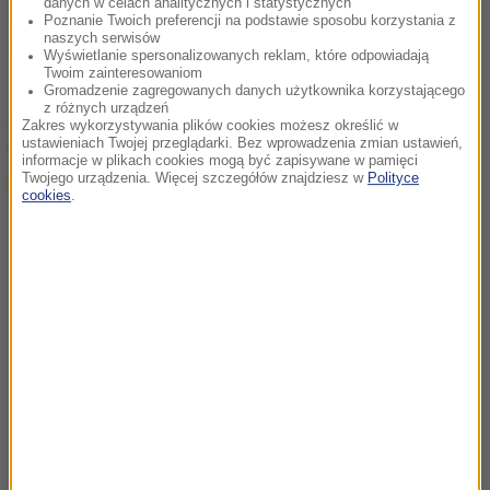
danych w celach analitycznych i statystycznych
Źródło: Rzeczpospolita
Poznanie Twoich preferencji na podstawie sposobu korzystania z
naszych serwisów
szczepionki
Tagi:
Wyświetlanie spersonalizowanych reklam, które odpowiadają
Twoim zainteresowaniom
Gromadzenie zagregowanych danych użytkownika korzystającego
z różnych urządzeń
chcesz widzieć więcej artykułów od RMF24?
dodaj w
Zakres wykorzystywania plików cookies możesz określić w
ustawieniach Twojej przeglądarki. Bez wprowadzenia zmian ustawień,
Google
informacje w plikach cookies mogą być zapisywane w pamięci
Twojego urządzenia. Więcej szczegółów znajdziesz w
Polityce
cookies
.