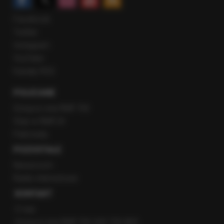
Facebook
Twitter
Instagram
YouTube
Kanały RSS
POLECANE
Gorąca Linia RMF FM
Staż w RMF24
Patronaty
POZOSTAŁE
Newsroom
Radio internetowe
KONTAKT
O nas
Gorąca Linia RMF FM: 600 700 800