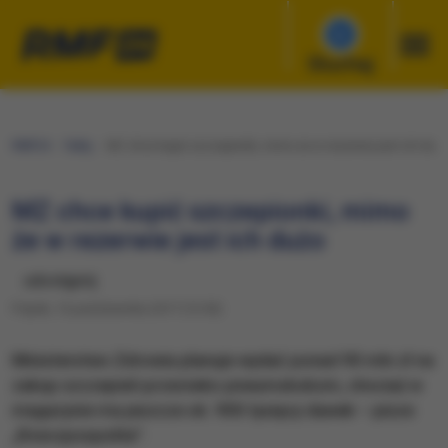
Słuchaj
RMF24
Fakty
MZ chce kupić szczepionki, mimo że w rezerwie jest ich dużo
MZ chce kupić szczepionki, mimo
że w rezerwie jest ich dużo
udostępnij
Piątek, 13 października 2017 (13:50)
Ministerstwo Zdrowia planuje wydać ponad 90 mln zł na
zakup szczepień przeciwko pneumokokom, chociaż w
magazynie ma jeszcze ok. 900 tysięcy dawek – pisze
„Rzeczpospolita”.