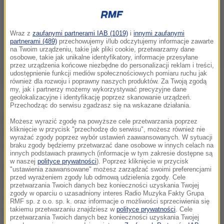
Wraz z
zaufanymi partnerami IAB (1019)
i
innymi zaufanymi
partnerami (489)
przechowujemy i/lub odczytujemy informacje zawarte
na Twoim urządzeniu, takie jak pliki cookie, przetwarzamy dane
osobowe, takie jak unikalne identyfikatory, informacje przesyłane
przez urządzenia końcowe niezbędne do personalizacji reklam i treści,
udostępnienie funkcji mediów społecznościowych pomiaru ruchu jak
również dla rozwoju i poprawny naszych produktów. Za Twoją zgodą
my, jak i partnerzy możemy wykorzystywać precyzyjne dane
geolokalizacyjne i identyfikację poprzez skanowanie urządzeń.
Jeszcze w tym roku 91 milionów złotych będzie
Przechodząc do serwisu zgadzasz się na wskazane działania.
przeznaczone na zakup dodatkowych szczepionek
Możesz wyrazić zgodę na powyższe cele przetwarzania poprzez
przeciw pneumokokom. Przewidziano to w
kliknięcie w przycisk "przechodzę do serwisu", możesz również nie
wyrażać zgody poprzez wybór ustawień zaawansowanych. W sytuacji
specustawie zdrowotnej.
braku zgody będziemy przetwarzać dane osobowe w innych celach na
innych podstawach prawnych (informacje w tym zakresie dostępne są
w naszej
polityce prywatności
). Poprzez kliknięcie w przycisk
Przetarg na kolejne kilkaset tysięcy szczepionek
"ustawienia zaawansowane" możesz zarządzać swoimi preferencjami
przed wyrażeniem zgody lub odmową udzielenia zgody. Cele
przeciw pneumokokom, które 1 stycznia 2017 r.
przetwarzania Twoich danych bez konieczności uzyskania Twojej
zgody w oparciu o uzasadniony interes Radio Muzyka Fakty Grupa
weszły do kalendarza szczepień obowiązkowych,
RMF sp. z o.o. sp. k. oraz informacje o możliwości sprzeciwienia się
takiemu przetwarzaniu znajdziesz w
polityce prywatności
. Cele
ma zostać rozpisany jeszcze w tym roku. Będzie on
przetwarzania Twoich danych bez konieczności uzyskania Twojej