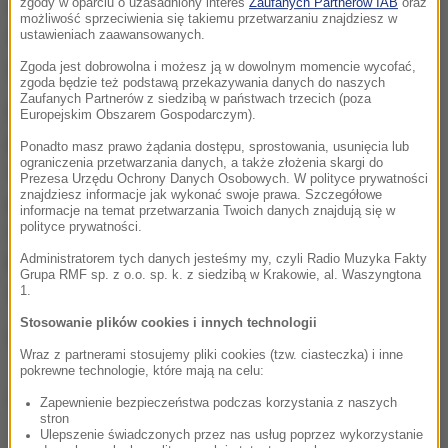
zgody w oparciu o uzasadniony interes
Zaufanych Partnerów IAB
oraz
rozpisany mimo tego, że w Centralnej Bazie Rezerw
możliwość sprzeciwienia się takiemu przetwarzaniu znajdziesz w
Sanitarno-Przeciwepidemicznych w Porębach jest
ustawieniach zaawansowanych.
jeszcze około 900 tysięcy takich szczepionek.
Zgoda jest dobrowolna i możesz ją w dowolnym momencie wycofać,
zgoda będzie też podstawą przekazywania danych do naszych
Zaufanych Partnerów z siedzibą w państwach trzecich (poza
Powinny one wystarczyć co najmniej do końca
Europejskim Obszarem Gospodarczym).
przyszłego roku. Każde dziecko powinno otrzymać
Ponadto masz prawo żądania dostępu, sprostowania, usunięcia lub
ograniczenia przetwarzania danych, a także złożenia skargi do
trzy dawki szczepionki - dwie podstawowe i jedną
Prezesa Urzędu Ochrony Danych Osobowych. W polityce prywatności
znajdziesz informacje jak wykonać swoje prawa. Szczegółowe
przypominającą. Zgodnie z szacunkami Głównego
informacje na temat przetwarzania Twoich danych znajdują się w
polityce prywatności.
Inspektoratu Sanitarnego 20-30 proc. rodziców nie
Administratorem tych danych jesteśmy my, czyli Radio Muzyka Fakty
korzysta ze szczepionek kupowanych przez resort,
Grupa RMF sp. z o.o. sp. k. z siedzibą w Krakowie, al. Waszyngtona
ale kupuje droższe, np. skojarzone.
1.
Stosowanie plików cookies i innych technologii
Więcej na ten temat w
"Rzeczpospolitej"
Wraz z partnerami stosujemy pliki cookies (tzw. ciasteczka) i inne
pokrewne technologie, które mają na celu:
(ag)
Zapewnienie bezpieczeństwa podczas korzystania z naszych
stron
Ulepszenie świadczonych przez nas usług poprzez wykorzystanie