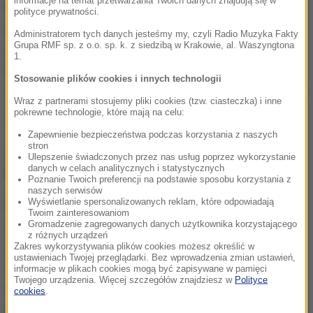
informacje na temat przetwarzania Twoich danych znajdują się w
Podczas gdy grupa kontrolna spożywała podobny
polityce prywatności.
posiłek, ale bez awokado. Uczestnicy dostarczali
Administratorem tych danych jesteśmy my, czyli Radio Muzyka Fakty
Grupa RMF sp. z o.o. sp. k. z siedzibą w Krakowie, al. Waszyngtona
próbki krwi, moczu i kału przez 12 tygodni trwania
1.
badania. Podawali również, jaką ilość z
Stosowanie plików cookies i innych technologii
dostarczonych przez naukowców posiłków udało im
Wraz z partnerami stosujemy pliki cookies (tzw. ciasteczka) i inne
się zjeść.
pokrewne technologie, które mają na celu:
Zapewnienie bezpieczeństwa podczas korzystania z naszych
stron
Jedzenie awokado zmniejsza ilość
Ulepszenie świadczonych przez nas usług poprzez wykorzystanie
wchłanianego tłuszczu
danych w celach analitycznych i statystycznych
Poznanie Twoich preferencji na podstawie sposobu korzystania z
naszych serwisów
Wyświetlanie spersonalizowanych reklam, które odpowiadają
Podczas gdy inne badania dotyczące spożycia
Twoim zainteresowaniom
awokado koncentrowały się na utracie wagi,
Gromadzenie zagregowanych danych użytkownika korzystającego
z różnych urządzeń
uczestnikom tego badania nie zalecano
Zakres wykorzystywania plików cookies możesz określić w
ustawieniach Twojej przeglądarki. Bez wprowadzenia zmian ustawień,
ograniczania ani zmieniania tego, co jedli, z
informacje w plikach cookies mogą być zapisywane w pamięci
Twojego urządzenia. Więcej szczegółów znajdziesz w
Polityce
wyjątkiem zastępowania jednego posiłku dziennie
cookies
.
posiłkiem dostarczonym przez naukowców.