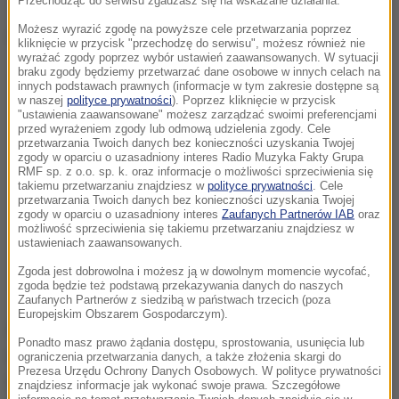
Przechodząc do serwisu zgadzasz się na wskazane działania.
Możesz wyrazić zgodę na powyższe cele przetwarzania poprzez
Dalsza część artykułu pod materiałem video:
kliknięcie w przycisk "przechodzę do serwisu", możesz również nie
wyrażać zgody poprzez wybór ustawień zaawansowanych. W sytuacji
braku zgody będziemy przetwarzać dane osobowe w innych celach na
innych podstawach prawnych (informacje w tym zakresie dostępne są
w naszej
polityce prywatności
). Poprzez kliknięcie w przycisk
"ustawienia zaawansowane" możesz zarządzać swoimi preferencjami
przed wyrażeniem zgody lub odmową udzielenia zgody. Cele
przetwarzania Twoich danych bez konieczności uzyskania Twojej
zgody w oparciu o uzasadniony interes Radio Muzyka Fakty Grupa
RMF sp. z o.o. sp. k. oraz informacje o możliwości sprzeciwienia się
takiemu przetwarzaniu znajdziesz w
polityce prywatności
. Cele
przetwarzania Twoich danych bez konieczności uzyskania Twojej
zgody w oparciu o uzasadniony interes
Zaufanych Partnerów IAB
oraz
możliwość sprzeciwienia się takiemu przetwarzaniu znajdziesz w
ustawieniach zaawansowanych.
Zgoda jest dobrowolna i możesz ją w dowolnym momencie wycofać,
zgoda będzie też podstawą przekazywania danych do naszych
Zaufanych Partnerów z siedzibą w państwach trzecich (poza
Europejskim Obszarem Gospodarczym).
W badaniu wzięły udział zdrowe osoby dorosłe w
Ponadto masz prawo żądania dostępu, sprostowania, usunięcia lub
wieku od 25 do 45 lat z nadwagą lub otyłością.
ograniczenia przetwarzania danych, a także złożenia skargi do
Prezesa Urzędu Ochrony Danych Osobowych. W polityce prywatności
Otrzymywały one jeden posiłek dziennie z awokado.
znajdziesz informacje jak wykonać swoje prawa. Szczegółowe