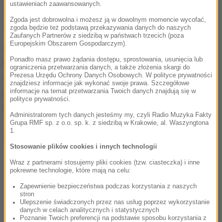
ustawieniach zaawansowanych.
statut, "rozpowszechnia na świecie tiramisu oraz
Zgoda jest dobrowolna i możesz ją w dowolnym momencie wycofać,
wartości włoskiej kultury kulinarnej".
zgoda będzie też podstawą przekazywania danych do naszych
Zaufanych Partnerów z siedzibą w państwach trzecich (poza
Europejskim Obszarem Gospodarczym).
Od lat władze Treviso w regionie Wenecja
Ponadto masz prawo żądania dostępu, sprostowania, usunięcia lub
Euganejska walczą o to, by przyznano, że to
ograniczenia przetwarzania danych, a także złożenia skargi do
Prezesa Urzędu Ochrony Danych Osobowych. W polityce prywatności
właśnie stamtąd pochodzi ten specjał. Jak
znajdziesz informacje jak wykonać swoje prawa. Szczegółowe
informacje na temat przetwarzania Twoich danych znajdują się w
podkreślają, przepis powstał w miejscowej
polityce prywatności.
restauracji "Le Beccherie" ponad 50 lat temu.
Administratorem tych danych jesteśmy my, czyli Radio Muzyka Fakty
Grupa RMF sp. z o.o. sp. k. z siedzibą w Krakowie, al. Waszyngtona
1.
Dalsza część artykułu pod materiałem video:
Stosowanie plików cookies i innych technologii
Wraz z partnerami stosujemy pliki cookies (tzw. ciasteczka) i inne
pokrewne technologie, które mają na celu:
Zapewnienie bezpieczeństwa podczas korzystania z naszych
stron
Ulepszenie świadczonych przez nas usług poprzez wykorzystanie
danych w celach analitycznych i statystycznych
Poznanie Twoich preferencji na podstawie sposobu korzystania z