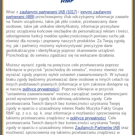
Poszukiwani jurorzy, którzy wybiorą najlepsze tiramisu na świecie
Wraz z
zaufanymi partnerami IAB (1017)
i
innymi zaufanymi
partnerami (489)
przechowujemy i/lub odczytujemy informacje zawarte
na Twoim urządzeniu, takie jak pliki cookie, przetwarzamy dane
Dla miłośników specjału z biszkoptów, serka
osobowe, takie jak unikalne identyfikatory, informacje przesyłane
przez urządzenia końcowe niezbędne do personalizacji reklam i treści,
mascarpone i kawy będzie to zajęcie marzeń.
udostępnienie funkcji mediów społecznościowych pomiaru ruchu jak
również dla rozwoju i poprawny naszych produktów. Za Twoją zgodą
Aby mieć na to szansę, kandydaci do jury z całego
my, jak i partnerzy możemy wykorzystywać precyzyjne dane
geolokalizacyjne i identyfikację poprzez skanowanie urządzeń.
świata muszą udowodnić, że nie tylko lubią jeść
Przechodząc do serwisu zgadzasz się na wskazane działania.
tiramisu, ale również znają się na nim. Zrobią to
Możesz wyrazić zgodę na powyższe cele przetwarzania poprzez
kliknięcie w przycisk "przechodzę do serwisu", możesz również nie
najpierw w liście motywacyjnym, a potem -
wyrażać zgody poprzez wybór ustawień zaawansowanych. W sytuacji
braku zgody będziemy przetwarzać dane osobowe w innych celach na
odpowiadając na 15 pytań ze specjalnego
innych podstawach prawnych (informacje w tym zakresie dostępne są
w naszej
polityce prywatności
). Poprzez kliknięcie w przycisk
kwestionariusza.
"ustawienia zaawansowane" możesz zarządzać swoimi preferencjami
przed wyrażeniem zgody lub odmową udzielenia zgody. Cele
przetwarzania Twoich danych bez konieczności uzyskania Twojej
Ci, którzy uzyskają największą liczbę punktów,
zgody w oparciu o uzasadniony interes Radio Muzyka Fakty Grupa
RMF sp. z o.o. sp. k. oraz informacje o możliwości sprzeciwienia się
otrzymają nominację. Ostatecznego wyboru jurorów,
takiemu przetwarzaniu znajdziesz w
polityce prywatności
. Cele
którzy przyznają Puchar Świata dokona Akademia
przetwarzania Twoich danych bez konieczności uzyskania Twojej
zgody w oparciu o uzasadniony interes
Zaufanych Partnerów IAB
oraz
Tiramisu z Treviso. Stowarzyszenie to, jak głosi jego
możliwość sprzeciwienia się takiemu przetwarzaniu znajdziesz w