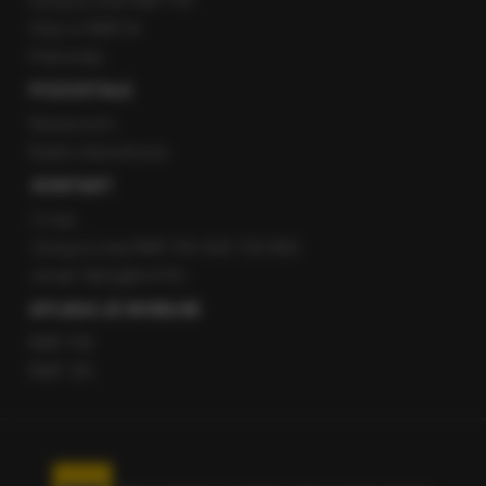
Gorąca Linia RMF FM
Staż w RMF24
Patronaty
POZOSTAŁE
Newsroom
Radio internetowe
KONTAKT
O nas
Gorąca Linia RMF FM: 600 700 800
email: fakty@rmf.fm
APLIKACJE MOBILNE
RMF FM
RMF ON