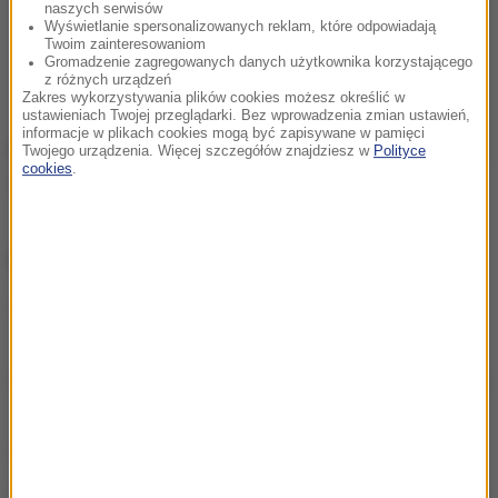
naszych serwisów
Wyświetlanie spersonalizowanych reklam, które odpowiadają
Twoim zainteresowaniom
Gromadzenie zagregowanych danych użytkownika korzystającego
z różnych urządzeń
Zakres wykorzystywania plików cookies możesz określić w
ustawieniach Twojej przeglądarki. Bez wprowadzenia zmian ustawień,
informacje w plikach cookies mogą być zapisywane w pamięci
Przepis jako oficjalny dokument został złożony wraz
Twojego urządzenia. Więcej szczegółów znajdziesz w
Polityce
cookies
.
z aktem notarialnym we Włoskiej Akademii Kuchni.
ZOBACZ RÓWNIEŻ:
Przez żołądek do serca. Pomysł na romantyczną
kolację
To, co łasuchy lubią najbardziej! Proste przepisy na
deser
Na obiad i deser. Tarta na każdą okazję
Słodkie, soczyste ziarna. Czyli kukurydza w kuchni