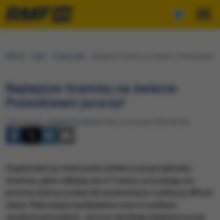
RMF24
Fakty
Ciekawostki
Najlepsze tiramisu na świecie. Poszukiwani jur
Najlepsze tiramisu na świecie.
Poszukiwani jurorzy!
Opracowanie:
Joanna Potocka
Wtorek, 22 września 2020 (06:38)
Organizatorzy mistrzostw świata w przyrządzaniu
tiramisu, jakie odbędą się w Treviso, poszukują stu
jurorów, którzy ocenią ten pochodzący z północy Włoch
deser. Rekrutacja kandydatów trwa w mediach
społecznościowych. Jurorzy spróbują dwieście porcji