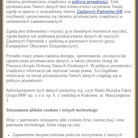
takiemu przetwarzaniu znajdziesz w
polityce prywatności
. Cele
przetwarzania Twoich danych bez konieczności uzyskania Twojej
zgody w oparciu o uzasadniony interes
Zaufanych Partnerów IAB
oraz
możliwość sprzeciwienia się takiemu przetwarzaniu znajdziesz w
ustawieniach zaawansowanych.
Zgoda jest dobrowolna i możesz ją w dowolnym momencie wycofać,
zgoda będzie też podstawą przekazywania danych do naszych
Zaufanych Partnerów z siedzibą w państwach trzecich (poza
Europejskim Obszarem Gospodarczym).
Ponadto masz prawo żądania dostępu, sprostowania, usunięcia lub
ograniczenia przetwarzania danych, a także złożenia skargi do
Prezesa Urzędu Ochrony Danych Osobowych. W polityce prywatności
znajdziesz informacje jak wykonać swoje prawa. Szczegółowe
informacje na temat przetwarzania Twoich danych znajdują się w
polityce prywatności.
Administratorem tych danych jesteśmy my, czyli Radio Muzyka Fakty
Grupa RMF sp. z o.o. sp. k. z siedzibą w Krakowie, al. Waszyngtona
Matka Rogera zginęła potrącona przez samochód.
1.
Chris Barns znalazł ją na poboczu drogi. Jak się
Stosowanie plików cookies i innych technologii
okazało, w torbie miała kangurzątko. Barns
Wraz z partnerami stosujemy pliki cookies (tzw. ciasteczka) i inne
wyciągnął je i odhodował. Pod jego opieką kangur
pokrewne technologie, które mają na celu:
wyrósł na mającego powyżej 2 metrów osobnika,
Zapewnienie bezpieczeństwa podczas korzystania z naszych