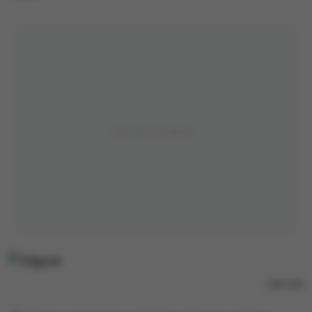
/
PAP/EPA