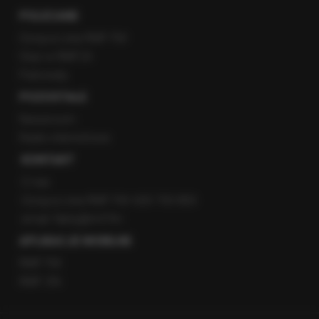
POLECANE
Gorąca Linia RMF FM
Staż w RMF24
Patronaty
POZOSTAŁE
Newsroom
Radio internetowe
KONTAKT
O nas
Gorąca Linia RMF FM: 600 700 800
email: fakty@rmf.fm
APLIKACJE MOBILNE
RMF FM
RMF ON