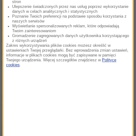
stron
ważącego 89 kg.
Ulepszenie świadczonych przez nas usług poprzez wykorzystanie
danych w celach analitycznych i statystycznych
Poznanie Twoich preferencji na podstawie sposobu korzystania z
Kiedy wydoroślał, zaczął postrzegać we mnie
naszych serwisów
Wyświetlanie spersonalizowanych reklam, które odpowiadają
konkurent. Często zbierał się do bitki
- opowiadał
Twoim zainteresowaniom
Gromadzenie zagregowanych danych użytkownika korzystającego
Barns.
z różnych urządzeń
Zakres wykorzystywania plików cookies możesz określić w
ustawieniach Twojej przeglądarki. Bez wprowadzenia zmian ustawień,
Roger wyrósł też na prawdziwego samca alfę. Miał
informacje w plikach cookies mogą być zapisywane w pamięci
Twojego urządzenia. Więcej szczegółów znajdziesz w
Polityce
w swoim haremie 12 partnerek.
cookies
.
Opracowanie:
Źródło: RMF24
Kangur
Tagi:
chcesz widzieć więcej artykułów od RMF24?
dodaj w
Google