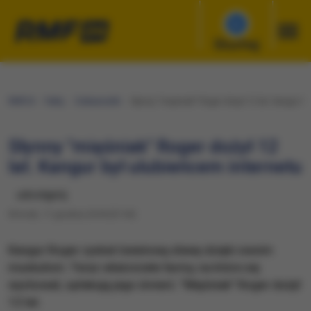
Słuchaj
RMF24
Fakty
Ciekawostki
Słynny "mięśniak" Roger dożył 12 lat. Kangur b
Słynny "mięśniak" Roger dożył 12
lat. Kangur był ulubieńcem internetu
udostępnij
Wtorek, 11 grudnia 2018 (07:44)
Kangur Roger zyskał światową sławę dzięki swoim
muskułom. Teraz właściciele farmy, na które się
wychował, opłakują jego śmierć. "Mięśniak" Roger dożył
12 lat.