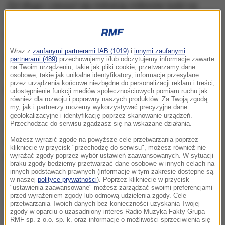
Żył długo i cieszył się miłością milionów ludzi na
całym świecie
- napisali na Facebooku właściciele
farmy kangurów, skąd pochodził Roger.
Wraz z
zaufanymi partnerami IAB (1019)
i
innymi zaufanymi
W 2015 roku dzięki jednego zdjęciu umieszczonemu
partnerami (489)
przechowujemy i/lub odczytujemy informacje zawarte
na Twoim urządzeniu, takie jak pliki cookie, przetwarzamy dane
w internecie w ciągu zaledwie jednej nocy stał się
osobowe, takie jak unikalne identyfikatory, informacje przesyłane
przez urządzenia końcowe niezbędne do personalizacji reklam i treści,
prawdziwym celebrytą.
udostępnienie funkcji mediów społecznościowych pomiaru ruchu jak
również dla rozwoju i poprawny naszych produktów. Za Twoją zgodą
my, jak i partnerzy możemy wykorzystywać precyzyjne dane
geolokalizacyjne i identyfikację poprzez skanowanie urządzeń.
Przechodząc do serwisu zgadzasz się na wskazane działania.
Roger był muskularny, jak to tylko możliwe
-
Możesz wyrazić zgodę na powyższe cele przetwarzania poprzez
wspominał dla BBC jego opiekun Chris "Brolga"
kliknięcie w przycisk "przechodzę do serwisu", możesz również nie
Barns. Stwierdził, że cała farma opłakuje swojego
wyrażać zgody poprzez wybór ustawień zaawansowanych. W sytuacji
braku zgody będziemy przetwarzać dane osobowe w innych celach na
"pięknego chłopca".
innych podstawach prawnych (informacje w tym zakresie dostępne są
w naszej
polityce prywatności
). Poprzez kliknięcie w przycisk
"ustawienia zaawansowane" możesz zarządzać swoimi preferencjami
przed wyrażeniem zgody lub odmową udzielenia zgody. Cele
Dalsza część artykułu pod materiałem video:
przetwarzania Twoich danych bez konieczności uzyskania Twojej
zgody w oparciu o uzasadniony interes Radio Muzyka Fakty Grupa
RMF sp. z o.o. sp. k. oraz informacje o możliwości sprzeciwienia się