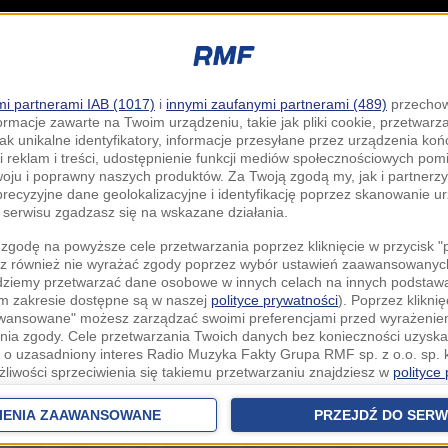
i partnerami IAB (1017)
i
innymi zaufanymi partnerami (489)
przechow
ormacje zawarte na Twoim urządzeniu, takie jak pliki cookie, przetwar
jak unikalne identyfikatory, informacje przesyłane przez urządzenia k
owadzili analizę na 1600 osobach. Wykazała ona, że
ci,
i reklam i treści, udostępnienie funkcji mediów społecznościowych pom
woju i poprawny naszych produktów. Za Twoją zgodą my, jak i partner
e krwi - to związek, który znajdziemy niemal wyłącz
recyzyjne dane geolokalizacyjne i identyfikację poprzez skanowanie u
serwisu zgadzasz się na wskazane działania.
dsi.
Jak dowiadujemy się z artykułu w czasopiśmie "Agi
aniu dłuższych telomerów. Telomery to ochronne "nasad
zgodę na powyższe cele przetwarzania poprzez kliknięcie w przycisk 
z również nie wyrażać zgody poprzez wybór ustawień zaawansowanych
e krótsze, tym bardziej zaawansowany jest proces
dziemy przetwarzać dane osobowe w innych celach na innych podsta
ym zakresie dostępne są w naszej
polityce prywatności
). Poprzez kliknię
awansowane" możesz zarządzać swoimi preferencjami przed wyrażenie
ia zgody. Cele przetwarzania Twoich danych bez konieczności uzyska
 o uzasadniony interes Radio Muzyka Fakty Grupa RMF sp. z o.o. sp. k
żliwości sprzeciwienia się takiemu przetwarzaniu znajdziesz w
polityce
nia Twoich danych bez konieczności uzyskania Twojej zgody w oparci
ch Partnerów IAB
oraz możliwość sprzeciwienia się takiemu przetwarza
ć swoistym superfood dla długowieczności,
zalecają um
IENIA ZAAWANSOWANE
PRZEJDŹ DO SERW
aawansowanych.
.
Choć chętnych, by stosować tę przeciwstarzeniową ku