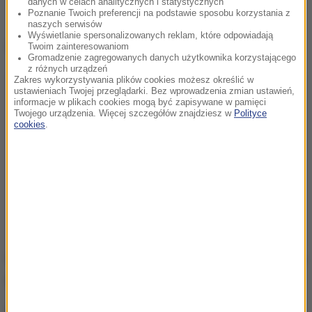
danych w celach analitycznych i statystycznych
Poznanie Twoich preferencji na podstawie sposobu korzystania z
naszych serwisów
Wyświetlanie spersonalizowanych reklam, które odpowiadają
Dalsza część artykułu pod materiałem video:
Twoim zainteresowaniom
Gromadzenie zagregowanych danych użytkownika korzystającego
z różnych urządzeń
Zakres wykorzystywania plików cookies możesz określić w
ustawieniach Twojej przeglądarki. Bez wprowadzenia zmian ustawień,
informacje w plikach cookies mogą być zapisywane w pamięci
Twojego urządzenia. Więcej szczegółów znajdziesz w
Polityce
cookies
.
Odkrycia dokonał płetwonurek, który na dnie na dużej
głębokości dostrzegł metalowe przedmioty.
Inspekcji w pobliżu brzegu dokonali następnie