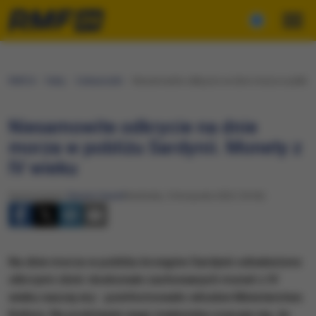
RMF24
Fakty
Ciekawostki
Niesamowite odkrycie na dnie morza w pobliżu 
Niesamowite odkrycie na dnie
morza w pobliżu Sardynii. Monety z
IV wieku
Opracowanie:
Renata Gaweł
Niedziela, 5 listopada 2023 (18:56)
Na dnie morza w pobliżu brzegów Sardynii odnaleziono
olbrzymi zbiór doskonale zachowanych monet z IV
wieku naszej ery - poinformowało włoskie Ministerstwo
Kultury. Na podstawie wagi znaleziska szacuje się, że