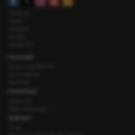
Facebook
Twitter
Instagram
YouTube
Kanały RSS
POLECANE
Gorąca Linia RMF FM
Staż w RMF24
Patronaty
POZOSTAŁE
Newsroom
Radio internetowe
KONTAKT
O nas