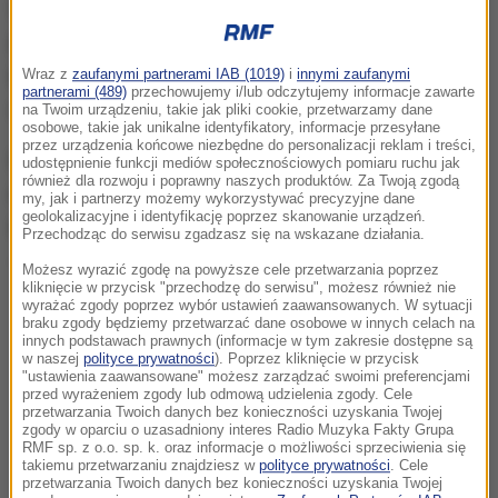
Wyjątkowy zbiór
monet i amfory pochodzące z
Afryki zostały znalezione w morzu na północny
wschód od brzegów Sardyni
i, w pobliżu
Wraz z
zaufanymi partnerami IAB (1019)
i
innymi zaufanymi
partnerami (489)
przechowujemy i/lub odczytujemy informacje zawarte
miejscowości Arzachena w prowincji Sassari.
na Twoim urządzeniu, takie jak pliki cookie, przetwarzamy dane
osobowe, takie jak unikalne identyfikatory, informacje przesyłane
przez urządzenia końcowe niezbędne do personalizacji reklam i treści,
Monety z brązu wybito
w okresie między 324 a 340
udostępnienie funkcji mediów społecznościowych pomiaru ruchu jak
również dla rozwoju i poprawny naszych produktów. Za Twoją zgodą
rokiem, po reformie monetarnej przeprowadzonej
my, jak i partnerzy możemy wykorzystywać precyzyjne dane
geolokalizacyjne i identyfikację poprzez skanowanie urządzeń.
w Cesarstwie Rzymskim
przez cesarza Dioklecjana
Przechodząc do serwisu zgadzasz się na wskazane działania.
- wyjaśnili eksperci.
Możesz wyrazić zgodę na powyższe cele przetwarzania poprzez
kliknięcie w przycisk "przechodzę do serwisu", możesz również nie
wyrażać zgody poprzez wybór ustawień zaawansowanych. W sytuacji
braku zgody będziemy przetwarzać dane osobowe w innych celach na
innych podstawach prawnych (informacje w tym zakresie dostępne są
w naszej
polityce prywatności
). Poprzez kliknięcie w przycisk
"ustawienia zaawansowane" możesz zarządzać swoimi preferencjami
przed wyrażeniem zgody lub odmową udzielenia zgody. Cele
przetwarzania Twoich danych bez konieczności uzyskania Twojej
zgody w oparciu o uzasadniony interes Radio Muzyka Fakty Grupa
RMF sp. z o.o. sp. k. oraz informacje o możliwości sprzeciwienia się
takiemu przetwarzaniu znajdziesz w
polityce prywatności
. Cele
przetwarzania Twoich danych bez konieczności uzyskania Twojej