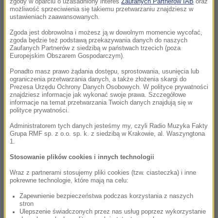
zgody w oparciu o uzasadniony interes
Zaufanych Partnerów IAB
oraz
możliwość sprzeciwienia się takiemu przetwarzaniu znajdziesz w
ustawieniach zaawansowanych.
Zgoda jest dobrowolna i możesz ją w dowolnym momencie wycofać,
zgoda będzie też podstawą przekazywania danych do naszych
Zaufanych Partnerów z siedzibą w państwach trzecich (poza
Europejskim Obszarem Gospodarczym).
Ponadto masz prawo żądania dostępu, sprostowania, usunięcia lub
ograniczenia przetwarzania danych, a także złożenia skargi do
Prezesa Urzędu Ochrony Danych Osobowych. W polityce prywatności
znajdziesz informacje jak wykonać swoje prawa. Szczegółowe
informacje na temat przetwarzania Twoich danych znajdują się w
polityce prywatności.
Administratorem tych danych jesteśmy my, czyli Radio Muzyka Fakty
Grupa RMF sp. z o.o. sp. k. z siedzibą w Krakowie, al. Waszyngtona
1.
Stosowanie plików cookies i innych technologii
Wraz z partnerami stosujemy pliki cookies (tzw. ciasteczka) i inne
pokrewne technologie, które mają na celu:
Zapewnienie bezpieczeństwa podczas korzystania z naszych
stron
Ulepszenie świadczonych przez nas usług poprzez wykorzystanie