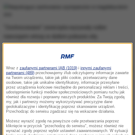
"Zestresowane" zwierzęta wyrywały sobie
nawzajem włosy w dzikim pokazie siły.
Napis w magdeburskim zoo obok smutnie
wyglądającego wybiegu dla szympansów wyjaśnia,
że ich przerażający wygląd wynika z
"ich nadmiernej
Wraz z
zaufanymi partnerami IAB (1019)
i
innymi zaufanymi
partnerami (489)
przechowujemy i/lub odczytujemy informacje zawarte
pielęgnacji"
, która ma służyć do okazywania uczuć i
na Twoim urządzeniu, takie jak pliki cookie, przetwarzamy dane
osobowe, takie jak unikalne identyfikatory, informacje przesyłane
potwierdzania pozycji w hierarchii.
przez urządzenia końcowe niezbędne do personalizacji reklam i treści,
udostępnienie funkcji mediów społecznościowych pomiaru ruchu jak
również dla rozwoju i poprawny naszych produktów. Za Twoją zgodą
my, jak i partnerzy możemy wykorzystywać precyzyjne dane
geolokalizacyjne i identyfikację poprzez skanowanie urządzeń.
Przechodząc do serwisu zgadzasz się na wskazane działania.
Możesz wyrazić zgodę na powyższe cele przetwarzania poprzez
kliknięcie w przycisk "przechodzę do serwisu", możesz również nie
wyrażać zgody poprzez wybór ustawień zaawansowanych. W sytuacji